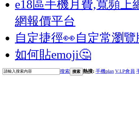
e18區手機月費,寬頻上
網報價平台
自定捷徑👀
自定常瀏覽
如何貼emoji🤔
搜索
熱搜:
手機plan
V.I.P會員
搜索