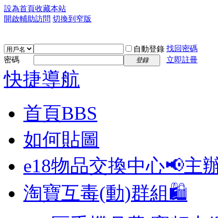
設為首頁
收藏本站
開啟輔助訪問
切換到窄版
找回密碼
自動登錄
密碼
立即註冊
登錄
快捷導航
首頁
BBS
如何貼圖
e18物品交換中心📢
主
淘寶互毒(動)群組🛍️