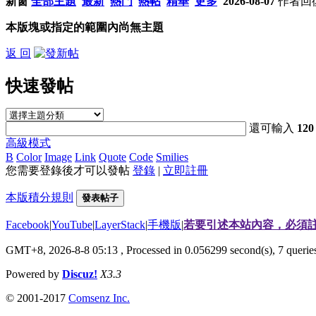
新窗
全部主題
最新
熱門
熱帖
精華
更多
2026-08-07
作者
回
本版塊或指定的範圍內尚無主題
返 回
快速發帖
還可輸入
120
高級模式
B
Color
Image
Link
Quote
Code
Smilies
您需要登錄後才可以發帖
登錄
|
立即註冊
本版積分規則
發表帖子
Facebook
|
YouTube
|
LayerStack
|
手機版
|
若要引述本站內容，必須註
GMT+8, 2026-8-8 05:13
, Processed in 0.056299 second(s), 7 quer
Powered by
Discuz!
X3.3
© 2001-2017
Comsenz Inc.