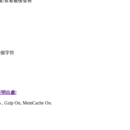
復/查看
最後發表
個字符
明出處!
ies , Gzip On, MemCache On.