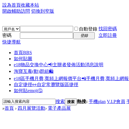
設為首頁
收藏本站
開啟輔助訪問
切換到窄版
找回密碼
自動登錄
密碼
立即註冊
登錄
快捷導航
首頁
BBS
如何貼圖
e18物品交換中心📢
主辦者發佈活動消息說明
淘寶互毒(動)群組🛍️
e18區手機月費,寬頻上網報價平台📲
手機月費,寬頻上網
自定捷徑👀
自定常瀏覽版區捷徑
如何貼emoji🤔
搜索
熱搜:
手機plan
V.I.P會員
搜索
»
首頁
›
四月展覽活動
›
電子產品展