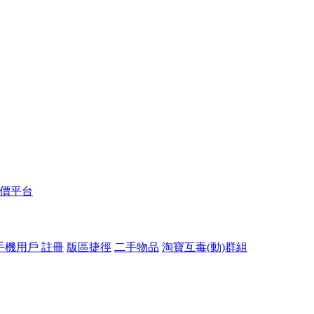
報價平台
手機用戶 註冊
版區捷徑
二手物品
淘寶互毒(動)群組