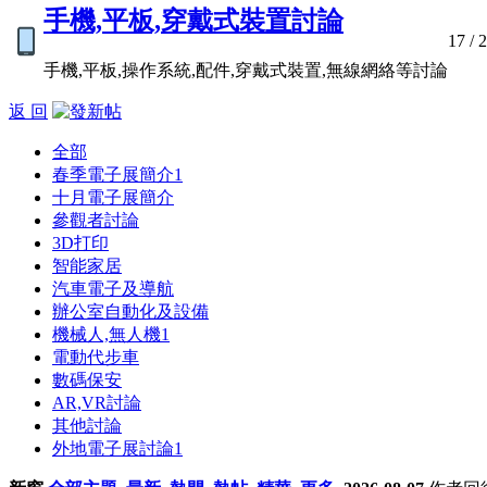
手機,平板,穿戴式裝置討論
17
/ 
手機,平板,操作系統,配件,穿戴式裝置,無線網絡等討論
返 回
全部
春季電子展簡介
1
十月電子展簡介
參觀者討論
3D打印
智能家居
汽車電子及導航
辦公室自動化及設備
機械人,無人機
1
電動代步車
數碼保安
AR,VR討論
其他討論
外地電子展討論
1