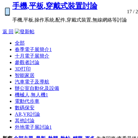
手機,平板,穿戴式裝置討論
17
/ 
手機,平板,操作系統,配件,穿戴式裝置,無線網絡等討論
返 回
全部
春季電子展簡介
1
十月電子展簡介
參觀者討論
3D打印
智能家居
汽車電子及導航
辦公室自動化及設備
機械人,無人機
1
電動代步車
數碼保安
AR,VR討論
其他討論
外地電子展討論
1