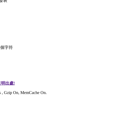
發表
個字符
明出處!
ies , Gzip On, MemCache On.