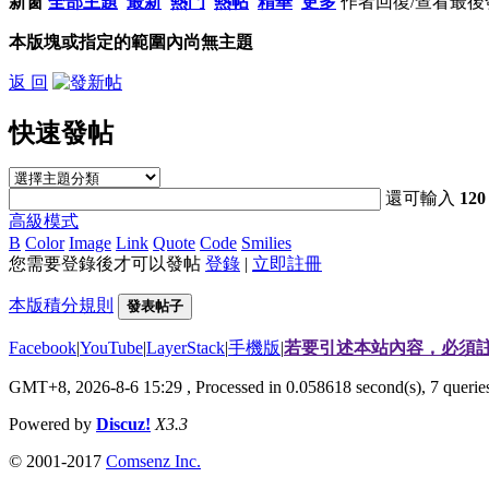
新窗
全部主題
最新
熱門
熱帖
精華
更多
作者
回復/查看
最後
本版塊或指定的範圍內尚無主題
返 回
快速發帖
還可輸入
120
高級模式
B
Color
Image
Link
Quote
Code
Smilies
您需要登錄後才可以發帖
登錄
|
立即註冊
本版積分規則
發表帖子
Facebook
|
YouTube
|
LayerStack
|
手機版
|
若要引述本站內容，必須註
GMT+8, 2026-8-6 15:29
, Processed in 0.058618 second(s), 7 quer
Powered by
Discuz!
X3.3
© 2001-2017
Comsenz Inc.