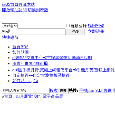
設為首頁
收藏本站
開啟輔助訪問
切換到窄版
找回密碼
自動登錄
密碼
立即註冊
登錄
快捷導航
首頁
BBS
如何貼圖
e18物品交換中心📢
主辦者發佈活動消息說明
淘寶互毒(動)群組🛍️
e18區手機月費,寬頻上網報價平台📲
手機月費,寬頻上網
自定捷徑👀
自定常瀏覽版區捷徑
如何貼emoji🤔
搜索
熱搜:
手機plan
V.I.P會員
搜索
»
首頁
›
四月展覽活動
›
電子產品展