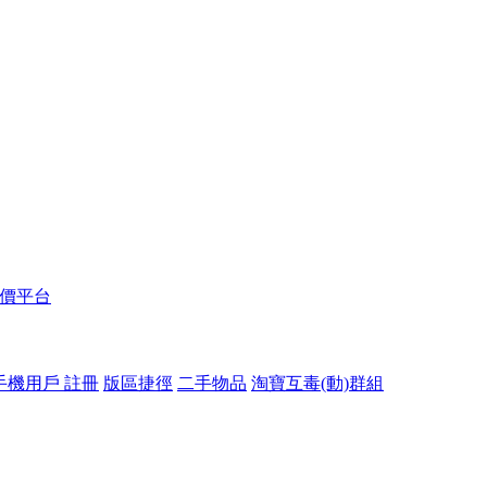
報價平台
手機用戶 註冊
版區捷徑
二手物品
淘寶互毒(動)群組