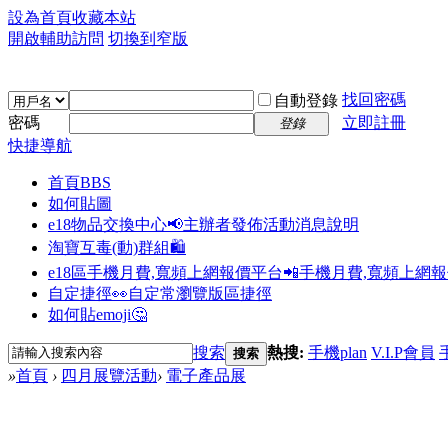
設為首頁
收藏本站
開啟輔助訪問
切換到窄版
找回密碼
自動登錄
密碼
立即註冊
登錄
快捷導航
首頁
BBS
如何貼圖
e18物品交換中心📢
主辦者發佈活動消息說明
淘寶互毒(動)群組🛍️
e18區手機月費,寬頻上網報價平台📲
手機月費,寬頻上網
自定捷徑👀
自定常瀏覽版區捷徑
如何貼emoji🤔
搜索
熱搜:
手機plan
V.I.P會員
搜索
»
首頁
›
四月展覽活動
›
電子產品展