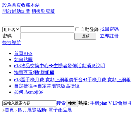
設為首頁
收藏本站
開啟輔助訪問
切換到窄版
找回密碼
自動登錄
密碼
立即註冊
登錄
快捷導航
首頁
BBS
如何貼圖
e18物品交換中心📢
主辦者發佈活動消息說明
淘寶互毒(動)群組🛍️
e18區手機月費,寬頻上網報價平台📲
手機月費,寬頻上網
自定捷徑👀
自定常瀏覽版區捷徑
如何貼emoji🤔
搜索
熱搜:
手機plan
V.I.P會員
搜索
»
首頁
›
四月展覽活動
›
電子產品展