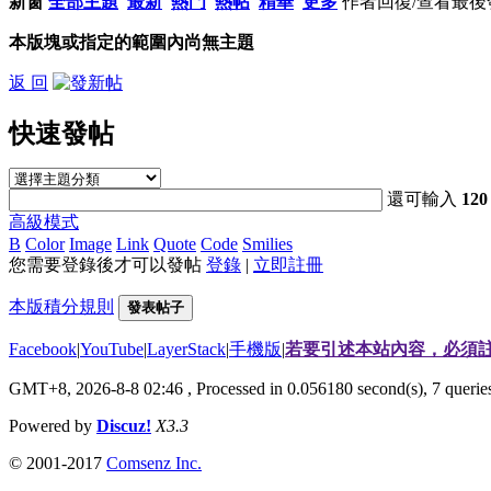
新窗
全部主題
最新
熱門
熱帖
精華
更多
作者
回復/查看
最後
本版塊或指定的範圍內尚無主題
返 回
快速發帖
還可輸入
120
高級模式
B
Color
Image
Link
Quote
Code
Smilies
您需要登錄後才可以發帖
登錄
|
立即註冊
本版積分規則
發表帖子
Facebook
|
YouTube
|
LayerStack
|
手機版
|
若要引述本站內容，必須註
GMT+8, 2026-8-8 02:46
, Processed in 0.056180 second(s), 7 quer
Powered by
Discuz!
X3.3
© 2001-2017
Comsenz Inc.