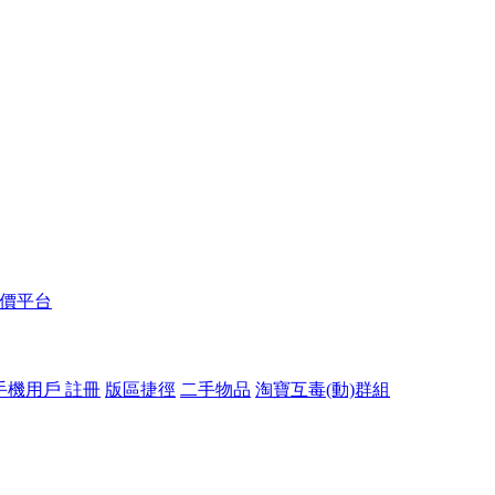
報價平台
手機用戶 註冊
版區捷徑
二手物品
淘寶互毒(動)群組