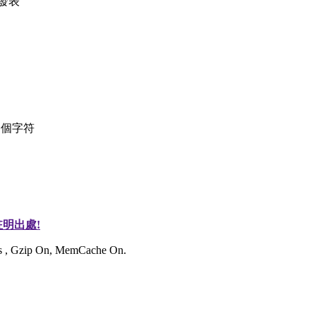
發表
個字符
明出處!
ies , Gzip On, MemCache On.