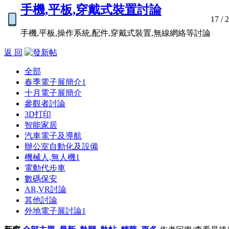
手機,平板,穿戴式裝置討論
17
/ 
手機,平板,操作系統,配件,穿戴式裝置,無線網絡等討論
返 回
全部
春季電子展簡介
1
十月電子展簡介
參觀者討論
3D打印
智能家居
汽車電子及導航
辦公室自動化及設備
機械人,無人機
1
電動代步車
數碼保安
AR,VR討論
其他討論
外地電子展討論
1