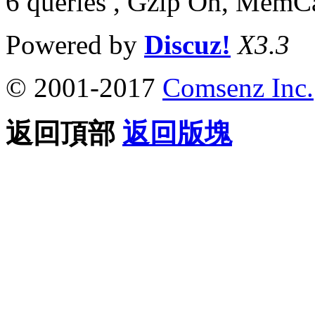
6 queries , Gzip On, MemC
Powered by
Discuz!
X3.3
© 2001-2017
Comsenz Inc.
返回頂部
返回版塊