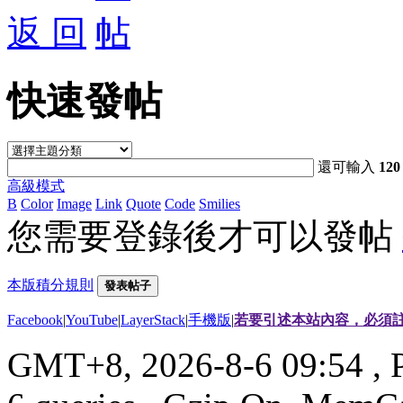
返 回
快速發帖
還可輸入
120
高級模式
B
Color
Image
Link
Quote
Code
Smilies
您需要登錄後才可以發帖
本版積分規則
發表帖子
Facebook
|
YouTube
|
LayerStack
|
手機版
|
若要引述本站內容，必須註
GMT+8, 2026-8-6 09:54
, 