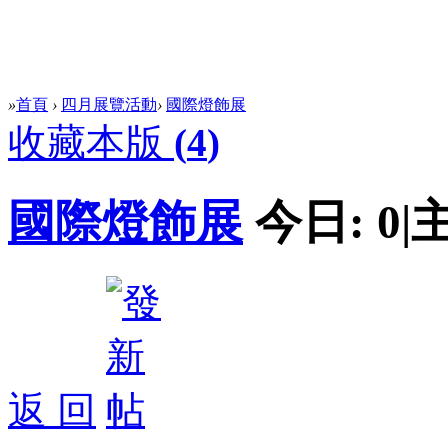
»
首頁
›
四月展覽活動
›
國際燈飾展
收藏本版
(
4
)
國際燈飾展
今日:
0
|
返 回