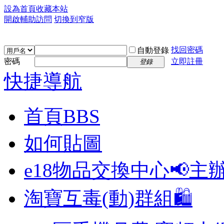
設為首頁
收藏本站
開啟輔助訪問
切換到窄版
找回密碼
自動登錄
密碼
立即註冊
登錄
快捷導航
首頁
BBS
如何貼圖
e18物品交換中心📢
主
淘寶互毒(動)群組🛍️