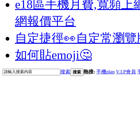
e18區手機月費,寬頻上
網報價平台
自定捷徑👀
自定常瀏覽
如何貼emoji🤔
搜索
熱搜:
手機plan
V.I.P會員
搜索