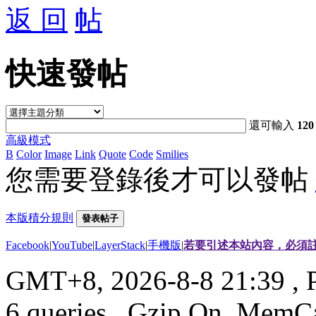
返 回
快速發帖
還可輸入
120
高級模式
B
Color
Image
Link
Quote
Code
Smilies
您需要登錄後才可以發帖
本版積分規則
發表帖子
Facebook
|
YouTube
|
LayerStack
|
手機版
|
若要引述本站內容，必須註
GMT+8, 2026-8-8 21:39
, 
6 queries , Gzip On, MemC