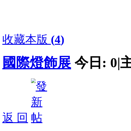
收藏本版
(
4
)
國際燈飾展
今日:
0
|
返 回