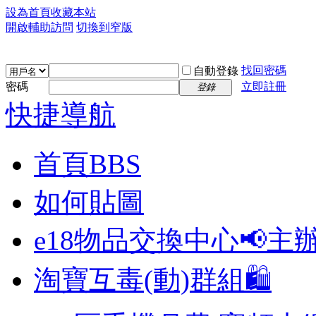
設為首頁
收藏本站
開啟輔助訪問
切換到窄版
找回密碼
自動登錄
密碼
立即註冊
登錄
快捷導航
首頁
BBS
如何貼圖
e18物品交換中心📢
主
淘寶互毒(動)群組🛍️