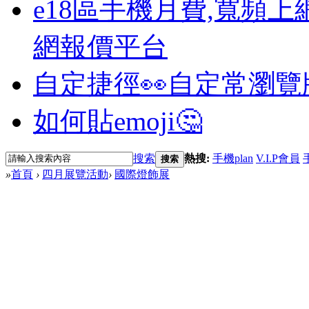
e18區手機月費,寬頻上
網報價平台
自定捷徑👀
自定常瀏覽
如何貼emoji🤔
搜索
熱搜:
手機plan
V.I.P會員
搜索
»
首頁
›
四月展覽活動
›
國際燈飾展