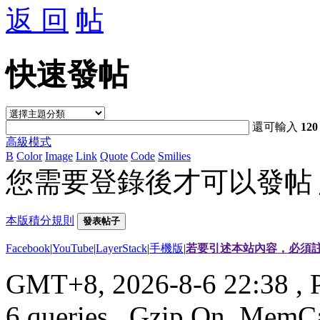
返 回
快速發帖
還可輸入
120
高級模式
B
Color
Image
Link
Quote
Code
Smilies
您需要登錄後才可以發帖
本版積分規則
發表帖子
Facebook
|
YouTube
|
LayerStack
|
手機版
|
若要引述本站內容，必須註
GMT+8, 2026-8-6 22:38
, 
6 queries , Gzip On, MemC