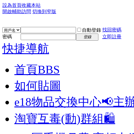
設為首頁
收藏本站
開啟輔助訪問
切換到窄版
找回密碼
自動登錄
密碼
立即註冊
登錄
快捷導航
首頁
BBS
如何貼圖
e18物品交換中心📢
主
淘寶互毒(動)群組🛍️