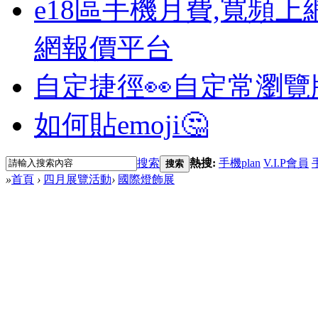
e18區手機月費,寬頻上
網報價平台
自定捷徑👀
自定常瀏覽
如何貼emoji🤔
搜索
熱搜:
手機plan
V.I.P會員
搜索
»
首頁
›
四月展覽活動
›
國際燈飾展