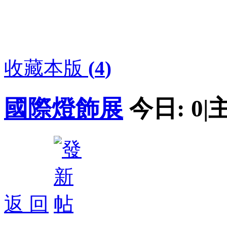
收藏本版
(
4
)
國際燈飾展
今日:
0
|
返 回