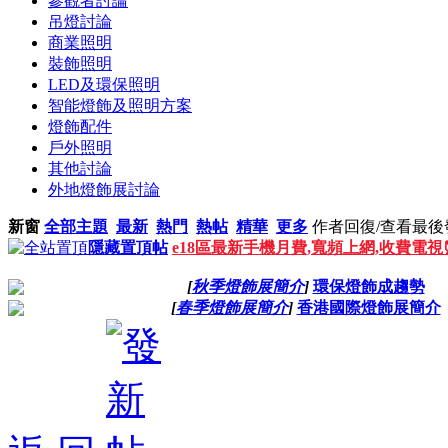
參觀者討論
吊燈討論
商業照明
裝飾照明
LED及環保照明
智能燈飾及照明方案
燈飾配件
戶外照明
其他討論
外地燈飾展討論
新窗
全部主題
最新
熱門
熱帖
精華
更多
作者
回復/查看
最後
隱藏置頂帖
e18區最新手機月費,寬頻上網,收費電
[
秋季燈飾展簡介
]
環保燈飾成趨勢
[
春季燈飾展簡介
]
香港國際燈飾展簡介