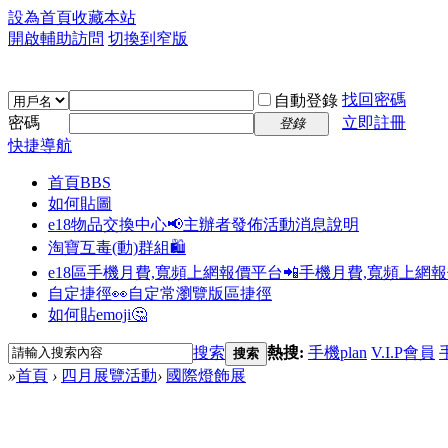
設為首頁
收藏本站
開啟輔助訪問
切換到窄版
找回密碼
自動登錄
密碼
立即註冊
登錄
快捷導航
首頁
BBS
如何貼圖
e18物品交換中心📢
主辦者發佈活動消息說明
淘寶互毒(動)群組🛍️
e18區手機月費,寬頻上網報價平台📲
手機月費,寬頻上網
自定捷徑👀
自定常瀏覽版區捷徑
如何貼emoji🤔
搜索
熱搜:
手機plan
V.I.P會員
搜索
»
首頁
›
四月展覽活動
›
國際燈飾展