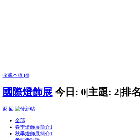
收藏本版
(
4
)
國際燈飾展
今日:
0
|
主題:
2
|
排名
返 回
全部
春季燈飾展簡介
1
秋季燈飾展簡介
1