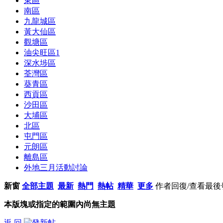
東區
南區
九龍城區
黃大仙區
觀塘區
油尖旺區
1
深水埗區
荃灣區
葵青區
西貢區
沙田區
大埔區
北區
屯門區
元朗區
離島區
外地三月活動討論
新窗
全部主題
最新
熱門
熱帖
精華
更多
作者
回復/查看
最後
本版塊或指定的範圍內尚無主題
返 回