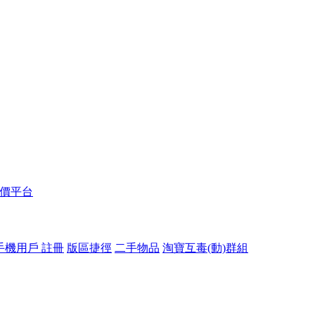
報價平台
手機用戶 註冊
版區捷徑
二手物品
淘寶互毒(動)群組