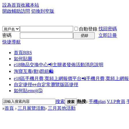
設為首頁
收藏本站
開啟輔助訪問
切換到窄版
找回密碼
自動登錄
密碼
立即註冊
登錄
快捷導航
首頁
BBS
如何貼圖
e18物品交換中心📢
主辦者發佈活動消息說明
淘寶互毒(動)群組🛍️
e18區手機月費,寬頻上網報價平台📲
手機月費,寬頻上網
自定捷徑👀
自定常瀏覽版區捷徑
如何貼emoji🤔
搜索
熱搜:
手機plan
V.I.P會員
搜索
»
首頁
›
三月展覽活動
›
三月其他活動