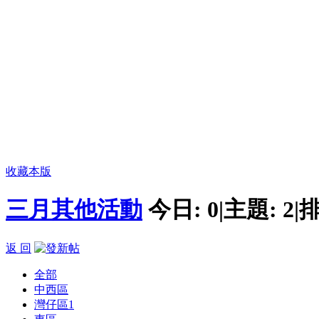
收藏本版
三月其他活動
今日:
0
|
主題:
2
|
排
返 回
全部
中西區
灣仔區
1