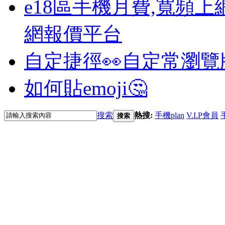
e18區手機月費,寬頻上
網報價平台
自定捷徑👀
自定常瀏覽
如何貼emoji🤔
搜索
熱搜:
手機plan
V.I.P會員
搜索