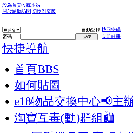
設為首頁
收藏本站
開啟輔助訪問
切換到窄版
找回密碼
自動登錄
密碼
立即註冊
登錄
快捷導航
首頁
BBS
如何貼圖
e18物品交換中心📢
主
淘寶互毒(動)群組🛍️