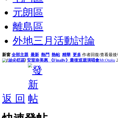
元朗區
離島區
外地三月活動討論
新窗
全部主題
最新
熱門
熱帖
精華
更多
作者
回復/查看
最後
[
油尖旺區
]
安室奈美惠 《Finally》最後巡迴演唱會
Mr.Otaku
返 回