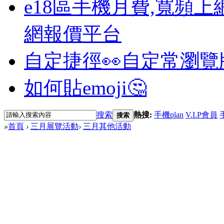
e18區手機月費,寬頻上
網報價平台
自定捷徑👀
自定常瀏覽
如何貼emoji🤔
搜索
熱搜:
手機plan
V.I.P會員
搜索
»
首頁
›
三月展覽活動
›
三月其他活動