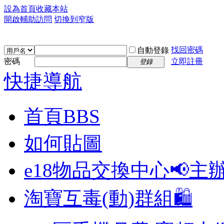
設為首頁
收藏本站
開啟輔助訪問
切換到窄版
找回密碼
自動登錄
密碼
立即註冊
登錄
快捷導航
首頁
BBS
如何貼圖
e18物品交換中心📢
主
淘寶互毒(動)群組🛍️