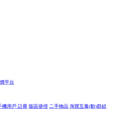
報價平台
手機用戶 註冊
版區捷徑
二手物品
淘寶互毒(動)群組