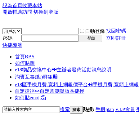
設為首頁
收藏本站
開啟輔助訪問
切換到窄版
找回密碼
自動登錄
密碼
立即註冊
登錄
快捷導航
首頁
BBS
如何貼圖
e18物品交換中心📢
主辦者發佈活動消息說明
淘寶互毒(動)群組🛍️
e18區手機月費,寬頻上網報價平台📲
手機月費,寬頻上網
自定捷徑👀
自定常瀏覽版區捷徑
如何貼emoji🤔
搜索
熱搜:
手機plan
V.I.P會員
搜索