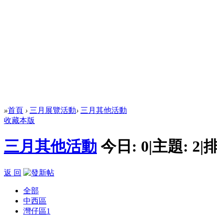
»
首頁
›
三月展覽活動
›
三月其他活動
收藏本版
三月其他活動
今日:
0
|
主題:
2
|
排
返 回
全部
中西區
灣仔區
1