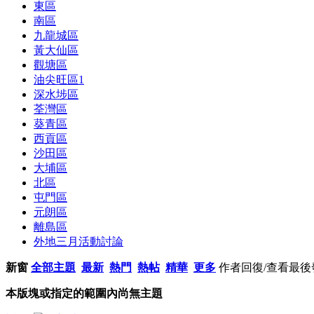
東區
南區
九龍城區
黃大仙區
觀塘區
油尖旺區
1
深水埗區
荃灣區
葵青區
西貢區
沙田區
大埔區
北區
屯門區
元朗區
離島區
外地三月活動討論
新窗
全部主題
最新
熱門
熱帖
精華
更多
作者
回復/查看
最後
本版塊或指定的範圍內尚無主題