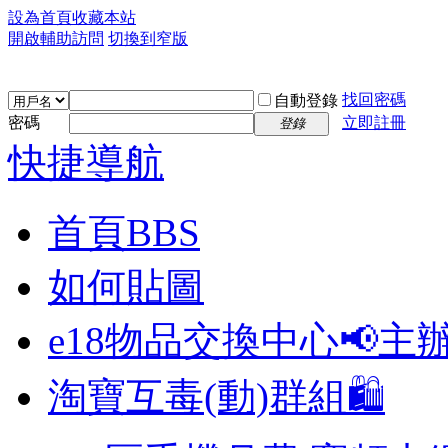
設為首頁
收藏本站
開啟輔助訪問
切換到窄版
找回密碼
自動登錄
密碼
立即註冊
登錄
快捷導航
首頁
BBS
如何貼圖
e18物品交換中心📢
主
淘寶互毒(動)群組🛍️