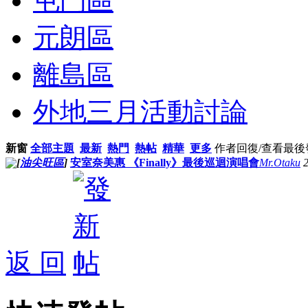
屯門區
元朗區
離島區
外地三月活動討論
新窗
全部主題
最新
熱門
熱帖
精華
更多
作者
回復/查看
最後
[
油尖旺區
]
安室奈美惠 《Finally》最後巡迴演唱會
Mr.Otaku
返 回