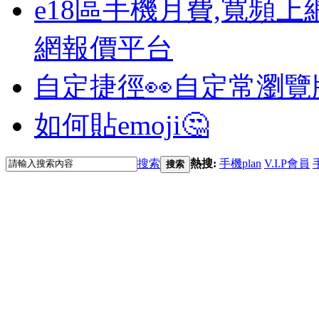
e18區手機月費,寬頻上
網報價平台
自定捷徑👀
自定常瀏覽
如何貼emoji🤔
搜索
熱搜:
手機plan
V.I.P會員
搜索