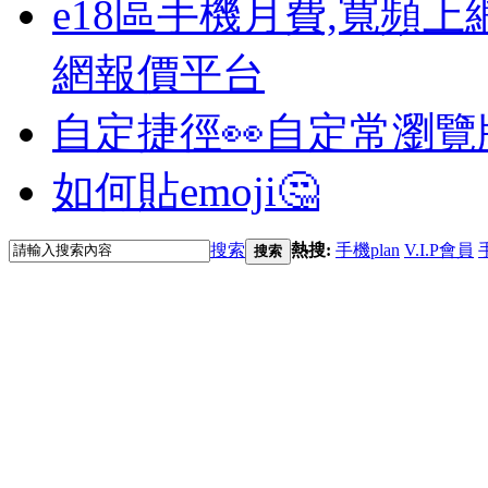
e18區手機月費,寬頻上
網報價平台
自定捷徑👀
自定常瀏覽
如何貼emoji🤔
搜索
熱搜:
手機plan
V.I.P會員
搜索