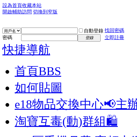
設為首頁
收藏本站
開啟輔助訪問
切換到窄版
找回密碼
自動登錄
密碼
立即註冊
登錄
快捷導航
首頁
BBS
如何貼圖
e18物品交換中心📢
主
淘寶互毒(動)群組🛍️