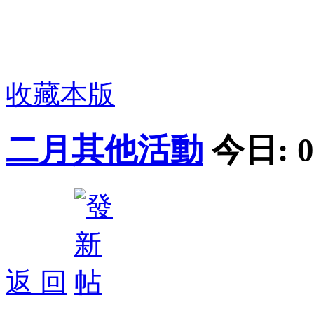
收藏本版
二月其他活動
今日:
0
返 回