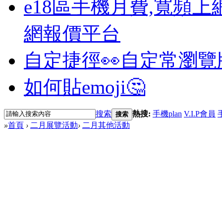
e18區手機月費,寬頻上
網報價平台
自定捷徑👀
自定常瀏覽
如何貼emoji🤔
搜索
熱搜:
手機plan
V.I.P會員
搜索
»
首頁
›
二月展覽活動
›
二月其他活動