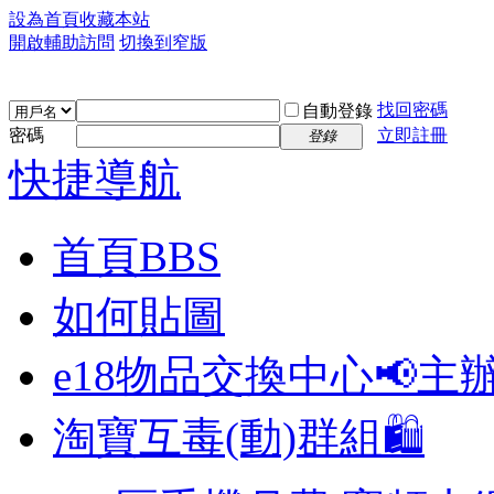
設為首頁
收藏本站
開啟輔助訪問
切換到窄版
找回密碼
自動登錄
密碼
立即註冊
登錄
快捷導航
首頁
BBS
如何貼圖
e18物品交換中心📢
主
淘寶互毒(動)群組🛍️