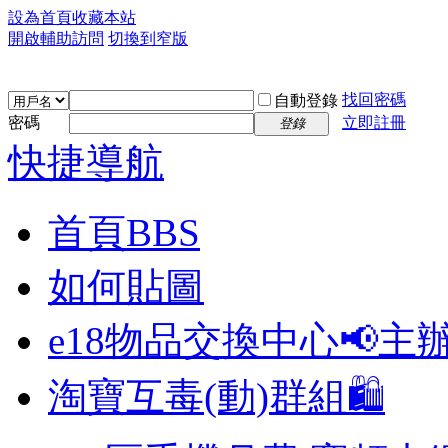
設為首頁
收藏本站
開啟輔助訪問
切換到窄版
找回密碼
自動登錄
密碼
立即註冊
登錄
快捷導航
首頁
BBS
如何貼圖
e18物品交換中心📢
主
淘寶互毒(動)群組🛍️