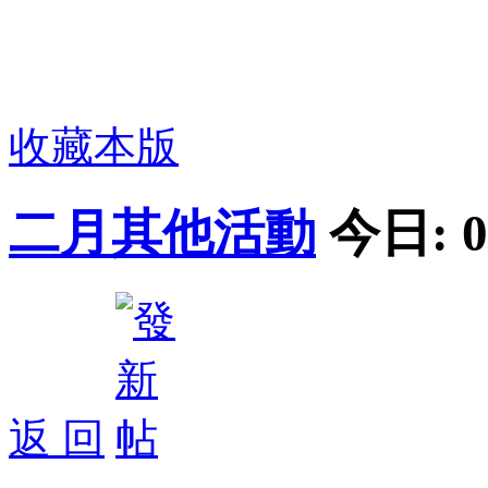
收藏本版
二月其他活動
今日:
0
返 回