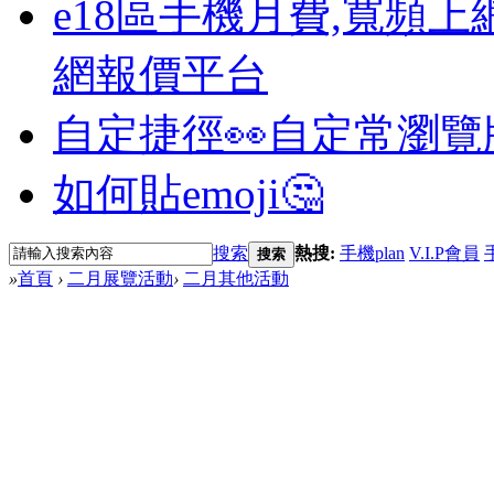
e18區手機月費,寬頻上
網報價平台
自定捷徑👀
自定常瀏覽
如何貼emoji🤔
搜索
熱搜:
手機plan
V.I.P會員
搜索
»
首頁
›
二月展覽活動
›
二月其他活動