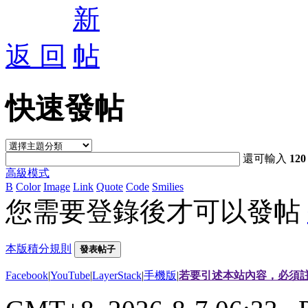
返 回
快速發帖
還可輸入
120
高級模式
B
Color
Image
Link
Quote
Code
Smilies
您需要登錄後才可以發帖
本版積分規則
發表帖子
Facebook
|
YouTube
|
LayerStack
|
手機版
|
若要引述本站內容，必須註