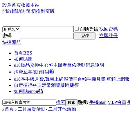
設為首頁
收藏本站
開啟輔助訪問
切換到窄版
找回密碼
自動登錄
密碼
立即註冊
登錄
快捷導航
首頁
BBS
如何貼圖
e18物品交換中心📢
主辦者發佈活動消息說明
淘寶互毒(動)群組🛍️
e18區手機月費,寬頻上網報價平台📲
手機月費,寬頻上網
自定捷徑👀
自定常瀏覽版區捷徑
如何貼emoji🤔
搜索
熱搜:
手機plan
V.I.P會員
搜索
»
首頁
›
二月展覽活動
›
二月其他活動