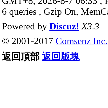
GMT+8, 2026-8-7 06:33
, 
6 queries , Gzip On, MemC
Powered by
Discuz!
X3.3
© 2001-2017
Comsenz Inc.
返回頂部
返回版塊