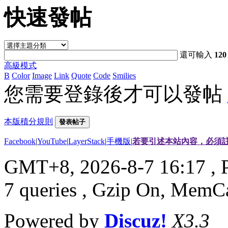
快速發帖
還可輸入
120
高級模式
B
Color
Image
Link
Quote
Code
Smilies
您需要登錄後才可以發帖
本版積分規則
發表帖子
Facebook
|
YouTube
|
LayerStack
|
手機版
|
若要引述本站內容，必須註
GMT+8, 2026-8-7 16:17
, 
7 queries , Gzip On, MemC
Powered by
Discuz!
X3.3