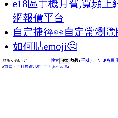
e18區手機月費,寬頻上
網報價平台
自定捷徑👀
自定常瀏覽
如何貼emoji🤔
搜索
熱搜:
手機plan
V.I.P會員
搜索
»
首頁
›
二月展覽活動
›
二月其他活動