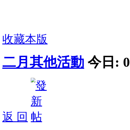
收藏本版
二月其他活動
今日:
0
返 回