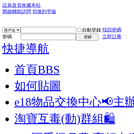
設為首頁
收藏本站
開啟輔助訪問
切換到窄版
找回密碼
自動登錄
密碼
立即註冊
登錄
快捷導航
首頁
BBS
如何貼圖
e18物品交換中心📢
主
淘寶互毒(動)群組🛍️