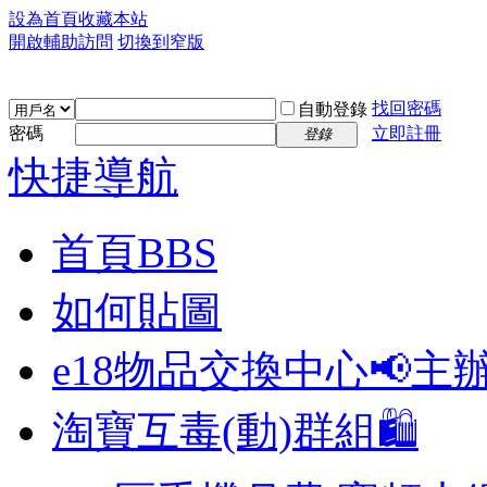
設為首頁
收藏本站
開啟輔助訪問
切換到窄版
找回密碼
自動登錄
密碼
立即註冊
登錄
快捷導航
首頁
BBS
如何貼圖
e18物品交換中心📢
主
淘寶互毒(動)群組🛍️