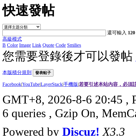
快速發帖
還可輸入
120
高級模式
B
Color
Image
Link
Quote
Code
Smilies
您需要登錄後才可以發帖
本版積分規則
發表帖子
Facebook
|
YouTube
|
LayerStack
|
手機版
|
若要引述本站內容，必須註
GMT+8, 2026-8-6 20:45
, 
6 queries , Gzip On, MemC
Powered by
Discuz!
X3.3