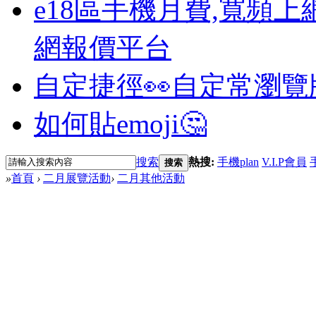
e18區手機月費,寬頻上
網報價平台
自定捷徑👀
自定常瀏覽
如何貼emoji🤔
搜索
熱搜:
手機plan
V.I.P會員
搜索
»
首頁
›
二月展覽活動
›
二月其他活動