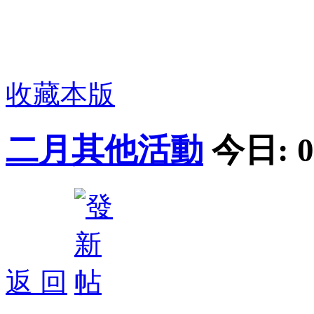
收藏本版
二月其他活動
今日:
0
返 回