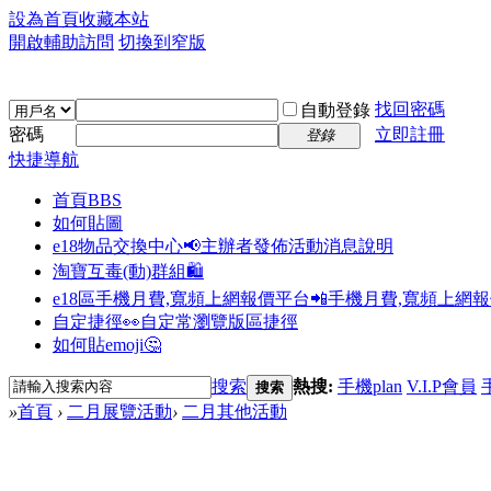
設為首頁
收藏本站
開啟輔助訪問
切換到窄版
找回密碼
自動登錄
密碼
立即註冊
登錄
快捷導航
首頁
BBS
如何貼圖
e18物品交換中心📢
主辦者發佈活動消息說明
淘寶互毒(動)群組🛍️
e18區手機月費,寬頻上網報價平台📲
手機月費,寬頻上網
自定捷徑👀
自定常瀏覽版區捷徑
如何貼emoji🤔
搜索
熱搜:
手機plan
V.I.P會員
搜索
»
首頁
›
二月展覽活動
›
二月其他活動