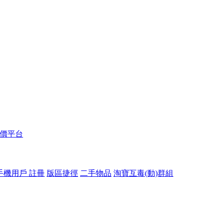
報價平台
手機用戶 註冊
版區捷徑
二手物品
淘寶互毒(動)群組