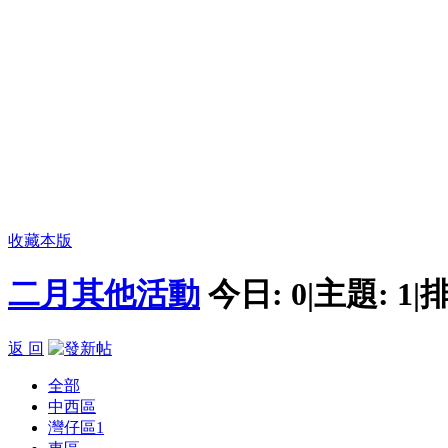
收藏本版
二月其他活動
今日:
0
|
主題:
1
|
排
返 回
全部
中西區
灣仔區
1