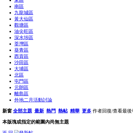
東區
南區
九龍城區
黃大仙區
觀塘區
油尖旺區
深水埗區
荃灣區
葵青區
西貢區
沙田區
大埔區
北區
屯門區
元朗區
離島區
外地二月活動討論
新窗
全部主題
最新
熱門
熱帖
精華
更多
作者
回復/查看
最後
本版塊或指定的範圍內尚無主題
返 回