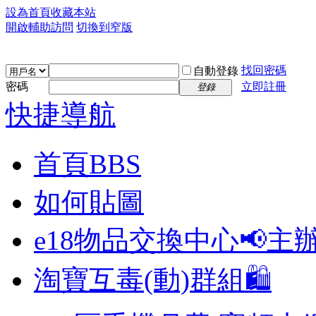
設為首頁
收藏本站
開啟輔助訪問
切換到窄版
找回密碼
自動登錄
密碼
立即註冊
登錄
快捷導航
首頁
BBS
如何貼圖
e18物品交換中心📢
主
淘寶互毒(動)群組🛍️