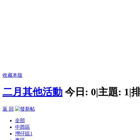
收藏本版
二月其他活動
今日:
0
|
主題:
1
|
排
返 回
全部
中西區
灣仔區
1