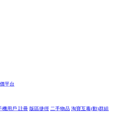
報價平台
手機用戶 註冊
版區捷徑
二手物品
淘寶互毒(動)群組