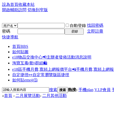
設為首頁
收藏本站
開啟輔助訪問
切換到窄版
找回密碼
自動登錄
密碼
立即註冊
登錄
快捷導航
首頁
BBS
如何貼圖
e18物品交換中心📢
主辦者發佈活動消息說明
淘寶互毒(動)群組🛍️
e18區手機月費,寬頻上網報價平台📲
手機月費,寬頻上網
自定捷徑👀
自定常瀏覽版區捷徑
如何貼emoji🤔
搜索
熱搜:
手機plan
V.I.P會員
搜索
»
首頁
›
二月展覽活動
›
二月其他活動