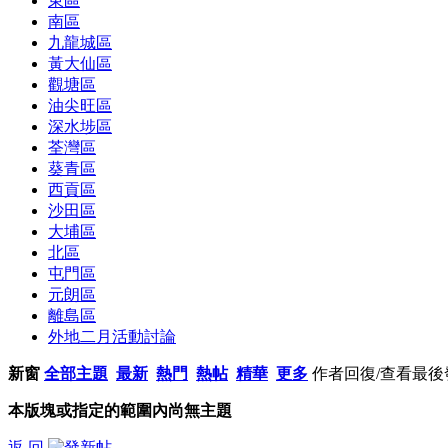
東區
南區
九龍城區
黃大仙區
觀塘區
油尖旺區
深水埗區
荃灣區
葵青區
西貢區
沙田區
大埔區
北區
屯門區
元朗區
離島區
外地二月活動討論
新窗
全部主題
最新
熱門
熱帖
精華
更多
作者
回復/查看
最後
本版塊或指定的範圍內尚無主題
返 回