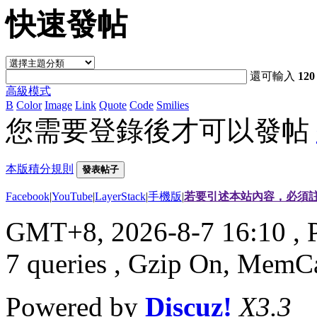
快速發帖
還可輸入
120
高級模式
B
Color
Image
Link
Quote
Code
Smilies
您需要登錄後才可以發帖
本版積分規則
發表帖子
Facebook
|
YouTube
|
LayerStack
|
手機版
|
若要引述本站內容，必須註
GMT+8, 2026-8-7 16:10
, 
7 queries , Gzip On, MemC
Powered by
Discuz!
X3.3