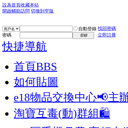
設為首頁
收藏本站
開啟輔助訪問
切換到窄版
找回密碼
自動登錄
密碼
立即註冊
登錄
快捷導航
首頁
BBS
如何貼圖
e18物品交換中心📢
主
淘寶互毒(動)群組🛍️