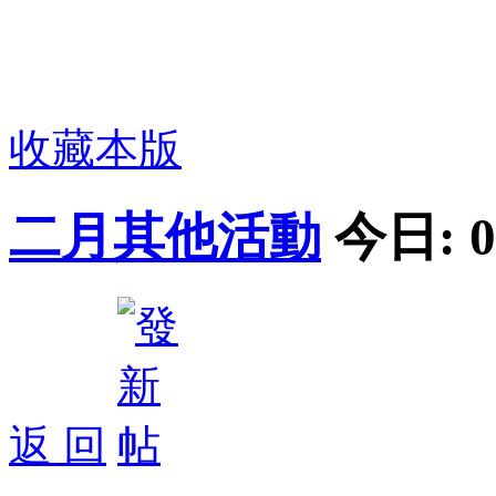
收藏本版
二月其他活動
今日:
0
返 回