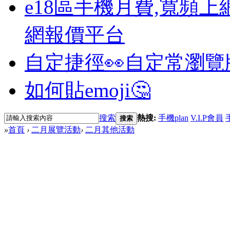
e18區手機月費,寬頻上
網報價平台
自定捷徑👀
自定常瀏覽
如何貼emoji🤔
搜索
熱搜:
手機plan
V.I.P會員
搜索
»
首頁
›
二月展覽活動
›
二月其他活動