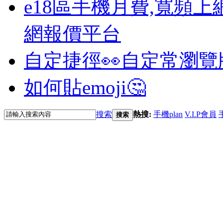
e18區手機月費,寬頻上
網報價平台
自定捷徑👀
自定常瀏覽
如何貼emoji🤔
搜索
熱搜:
手機plan
V.I.P會員
搜索