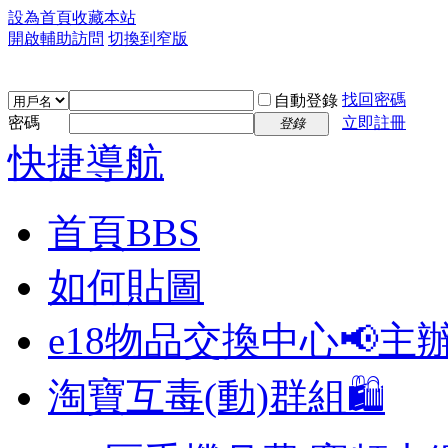
設為首頁
收藏本站
開啟輔助訪問
切換到窄版
找回密碼
自動登錄
密碼
立即註冊
登錄
快捷導航
首頁
BBS
如何貼圖
e18物品交換中心📢
主
淘寶互毒(動)群組🛍️