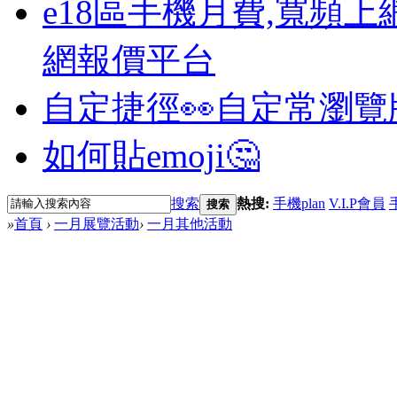
e18區手機月費,寬頻上
網報價平台
自定捷徑👀
自定常瀏覽
如何貼emoji🤔
搜索
熱搜:
手機plan
V.I.P會員
搜索
»
首頁
›
一月展覽活動
›
一月其他活動