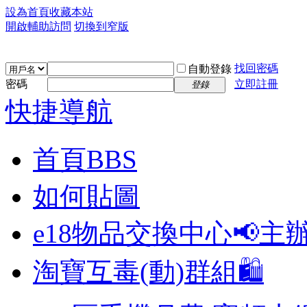
設為首頁
收藏本站
開啟輔助訪問
切換到窄版
找回密碼
自動登錄
密碼
立即註冊
登錄
快捷導航
首頁
BBS
如何貼圖
e18物品交換中心📢
主
淘寶互毒(動)群組🛍️