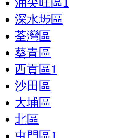
油尖旺區
1
深水埗區
荃灣區
葵青區
西貢區
1
沙田區
大埔區
北區
屯門區
1