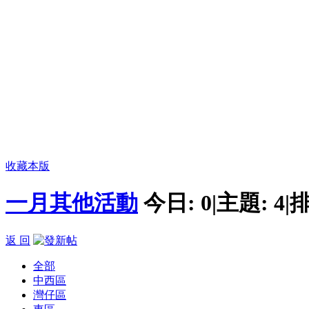
收藏本版
一月其他活動
今日:
0
|
主題:
4
|
排
返 回
全部
中西區
灣仔區