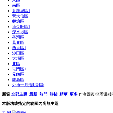
東區
南區
九龍城區
1
黃大仙區
觀塘區
油尖旺區
1
深水埗區
荃灣區
葵青區
西貢區
1
沙田區
大埔區
北區
屯門區
1
元朗區
離島區
外地一月活動討論
新窗
全部主題
最新
熱門
熱帖
精華
更多
作者
回復/查看
最後
本版塊或指定的範圍內尚無主題
返 回