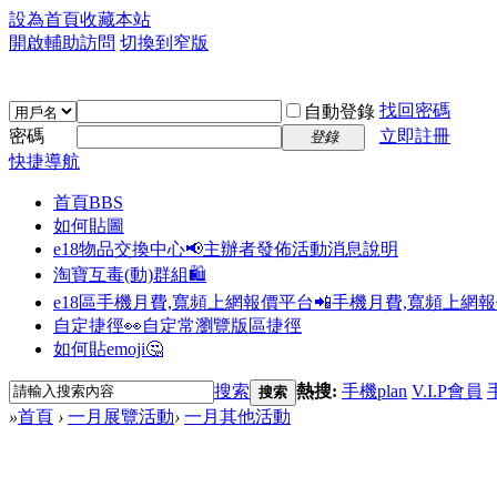
設為首頁
收藏本站
開啟輔助訪問
切換到窄版
找回密碼
自動登錄
密碼
立即註冊
登錄
快捷導航
首頁
BBS
如何貼圖
e18物品交換中心📢
主辦者發佈活動消息說明
淘寶互毒(動)群組🛍️
e18區手機月費,寬頻上網報價平台📲
手機月費,寬頻上網
自定捷徑👀
自定常瀏覽版區捷徑
如何貼emoji🤔
搜索
熱搜:
手機plan
V.I.P會員
搜索
»
首頁
›
一月展覽活動
›
一月其他活動