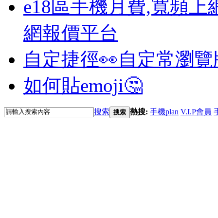
e18區手機月費,寬頻上
網報價平台
自定捷徑👀
自定常瀏覽
如何貼emoji🤔
搜索
熱搜:
手機plan
V.I.P會員
搜索