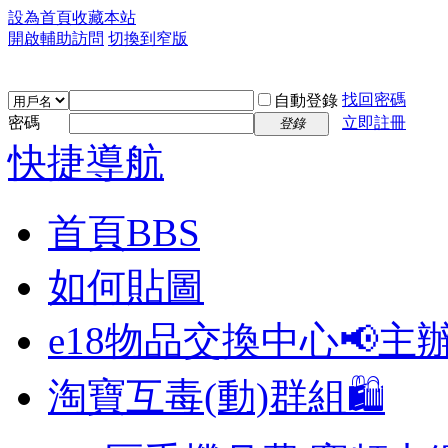
設為首頁
收藏本站
開啟輔助訪問
切換到窄版
找回密碼
自動登錄
密碼
立即註冊
登錄
快捷導航
首頁
BBS
如何貼圖
e18物品交換中心📢
主
淘寶互毒(動)群組🛍️