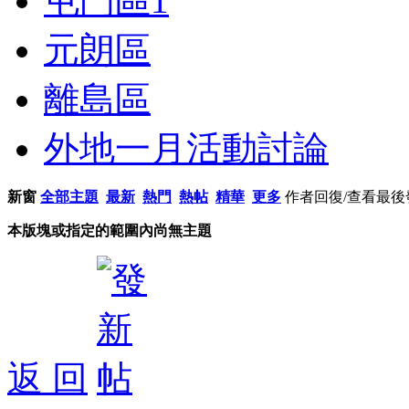
屯門區
1
元朗區
離島區
外地一月活動討論
新窗
全部主題
最新
熱門
熱帖
精華
更多
作者
回復/查看
最後
本版塊或指定的範圍內尚無主題
返 回