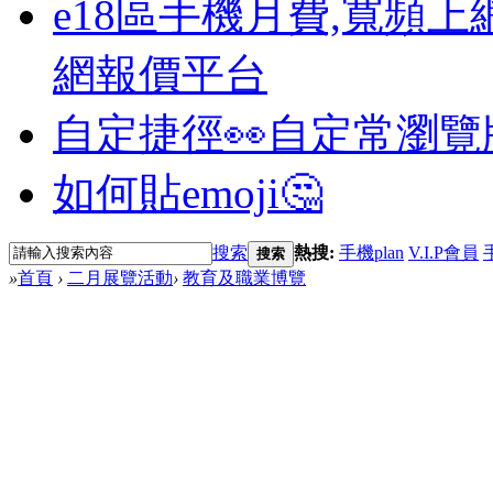
e18區手機月費,寬頻上
網報價平台
自定捷徑👀
自定常瀏覽
如何貼emoji🤔
搜索
熱搜:
手機plan
V.I.P會員
搜索
»
首頁
›
二月展覽活動
›
教育及職業博覽