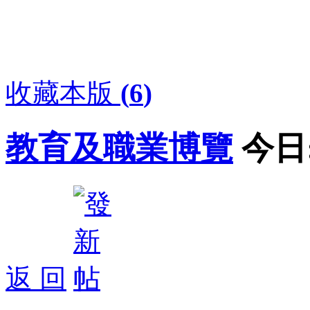
收藏本版
(
6
)
教育及職業博覽
今日
返 回