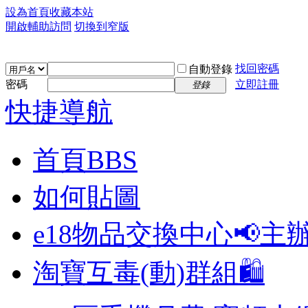
設為首頁
收藏本站
開啟輔助訪問
切換到窄版
找回密碼
自動登錄
密碼
立即註冊
登錄
快捷導航
首頁
BBS
如何貼圖
e18物品交換中心📢
主
淘寶互毒(動)群組🛍️