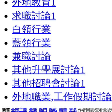
外地教育
1
求職討論
1
白領行業
藍領行業
兼職討論
其他升學展討論
1
其他招聘會討論
1
外地職業,工作假期討論
新窗
全部主題
最新
熱門
熱帖
精華
更多
作者
回復/查看
最後