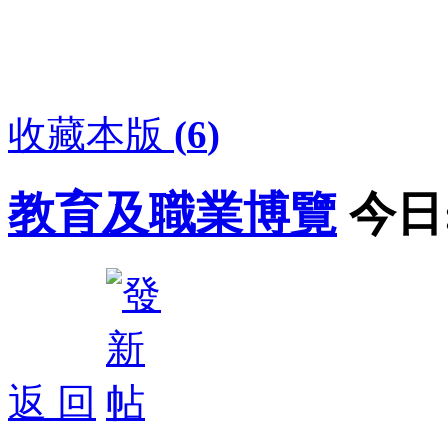
收藏本版
(
6
)
教育及職業博覽
今日
返 回