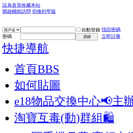
設為首頁
收藏本站
開啟輔助訪問
切換到窄版
找回密碼
自動登錄
密碼
立即註冊
登錄
快捷導航
首頁
BBS
如何貼圖
e18物品交換中心📢
主
淘寶互毒(動)群組🛍️