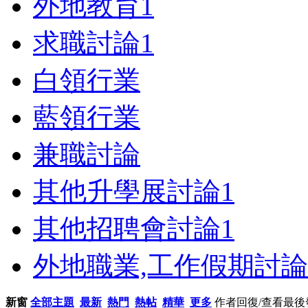
外地教育
1
求職討論
1
白領行業
藍領行業
兼職討論
其他升學展討論
1
其他招聘會討論
1
外地職業,工作假期討論
新窗
全部主題
最新
熱門
熱帖
精華
更多
作者
回復/查看
最後