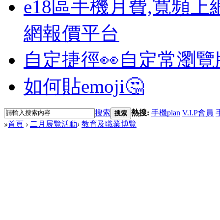
e18區手機月費,寬頻上
網報價平台
自定捷徑👀
自定常瀏覽
如何貼emoji🤔
搜索
熱搜:
手機plan
V.I.P會員
搜索
»
首頁
›
二月展覽活動
›
教育及職業博覽