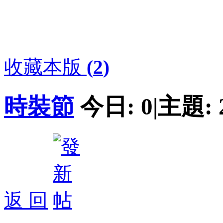
收藏本版
(
2
)
時裝節
今日:
0
|
主題:
返 回