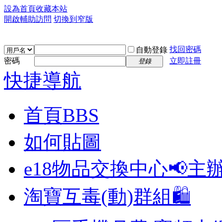
設為首頁
收藏本站
開啟輔助訪問
切換到窄版
找回密碼
自動登錄
密碼
立即註冊
登錄
快捷導航
首頁
BBS
如何貼圖
e18物品交換中心📢
主
淘寶互毒(動)群組🛍️