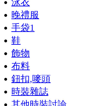
泳衣
晚禮服
手袋
1
鞋
飾物
布料
鈕扣,嘜頭
時裝雜誌
其他時裝討論