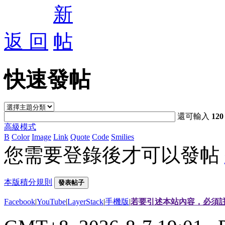
返 回
快速發帖
還可輸入
120
高級模式
B
Color
Image
Link
Quote
Code
Smilies
您需要登錄後才可以發帖
本版積分規則
發表帖子
Facebook
|
YouTube
|
LayerStack
|
手機版
|
若要引述本站內容，必須註