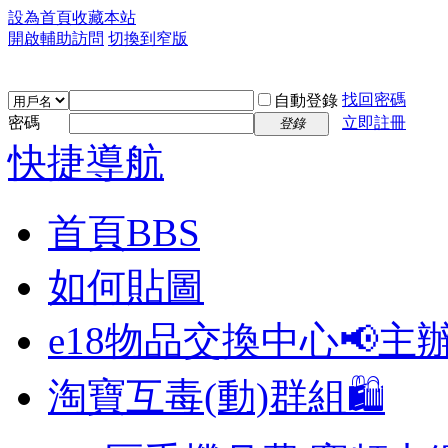
設為首頁
收藏本站
開啟輔助訪問
切換到窄版
找回密碼
自動登錄
密碼
立即註冊
登錄
快捷導航
首頁
BBS
如何貼圖
e18物品交換中心📢
主
淘寶互毒(動)群組🛍️