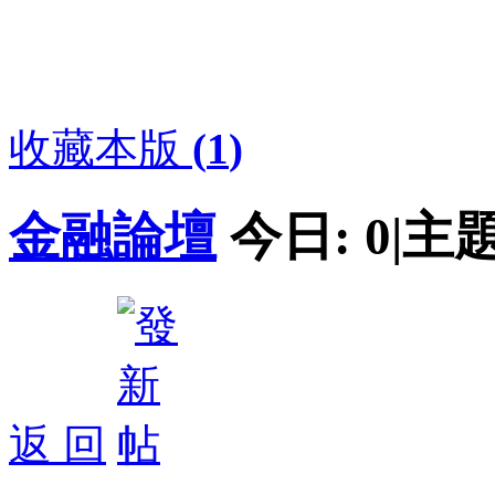
收藏本版
(
1
)
金融論壇
今日:
0
|
主題
返 回