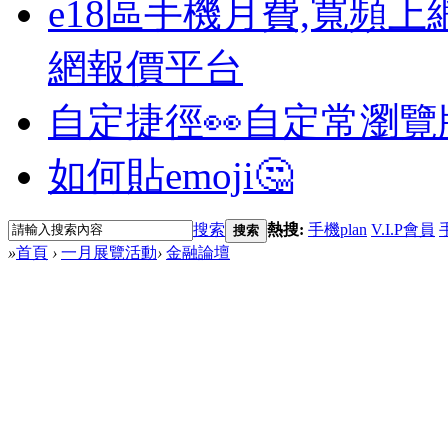
e18區手機月費,寬頻上
網報價平台
自定捷徑👀
自定常瀏覽
如何貼emoji🤔
搜索
熱搜:
手機plan
V.I.P會員
搜索
»
首頁
›
一月展覽活動
›
金融論壇