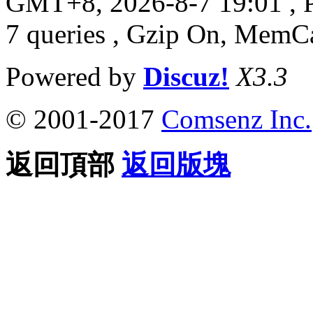
GMT+8, 2026-8-7 19:01
, 
7 queries , Gzip On, MemC
Powered by
Discuz!
X3.3
© 2001-2017
Comsenz Inc.
返回頂部
返回版塊