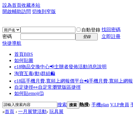
設為首頁
收藏本站
開啟輔助訪問
切換到窄版
找回密碼
自動登錄
密碼
立即註冊
登錄
快捷導航
首頁
BBS
如何貼圖
e18物品交換中心📢
主辦者發佈活動消息說明
淘寶互毒(動)群組🛍️
e18區手機月費,寬頻上網報價平台📲
手機月費,寬頻上網
自定捷徑👀
自定常瀏覽版區捷徑
如何貼emoji🤔
搜索
熱搜:
手機plan
V.I.P會員
搜索
»
首頁
›
一月展覽活動
›
玩具展