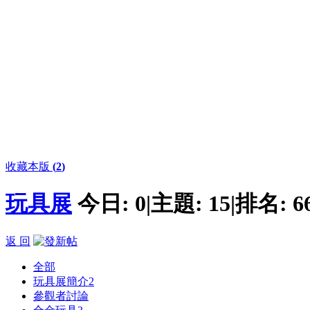
收藏本版
(
2
)
玩具展
今日:
0
|
主題:
15
|
排名:
6
返 回
全部
玩具展簡介
2
參觀者討論