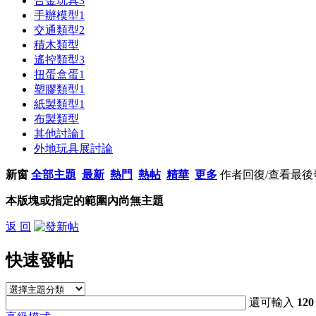
合金玩具
3
手辦模型
1
交通類型
2
積木類型
遙控類型
3
扭蛋盒蛋
1
塑膠類型
1
紙製類型
1
布製類型
其他討論
1
外地玩具展討論
新窗
全部主題
最新
熱門
熱帖
精華
更多
作者
回復/查看
最後
本版塊或指定的範圍內尚無主題
返 回
快速發帖
還可輸入
120