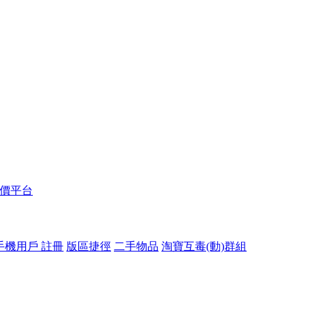
報價平台
手機用戶 註冊
版區捷徑
二手物品
淘寶互毒(動)群組