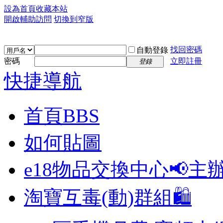
設為首頁
收藏本站
開啟輔助訪問
切換到窄版
找回密碼
自動登錄
密碼
立即註冊
登錄
快捷導航
首頁
BBS
如何貼圖
e18物品交換中心📢
主
淘寶互毒(動)群組🛍️