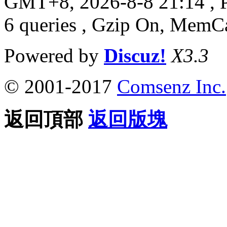
GMT+8, 2026-8-8 21:14
, 
6 queries , Gzip On, MemC
Powered by
Discuz!
X3.3
© 2001-2017
Comsenz Inc.
返回頂部
返回版塊