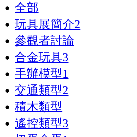
全部
玩具展簡介
2
參觀者討論
合金玩具
3
手辦模型
1
交通類型
2
積木類型
遙控類型
3