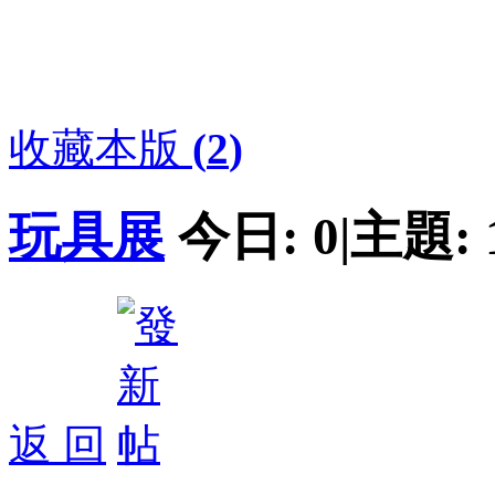
收藏本版
(
2
)
玩具展
今日:
0
|
主題:
返 回