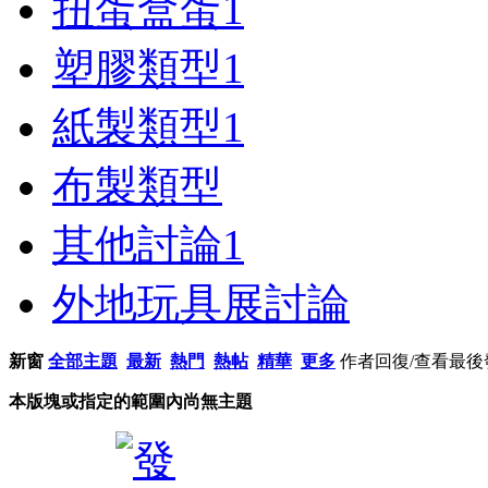
扭蛋盒蛋
1
塑膠類型
1
紙製類型
1
布製類型
其他討論
1
外地玩具展討論
新窗
全部主題
最新
熱門
熱帖
精華
更多
作者
回復/查看
最後
本版塊或指定的範圍內尚無主題