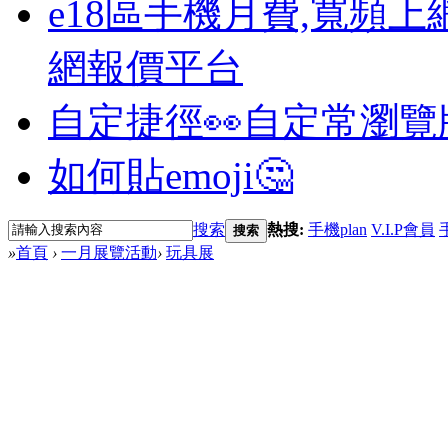
e18區手機月費,寬頻上
網報價平台
自定捷徑👀
自定常瀏覽
如何貼emoji🤔
搜索
熱搜:
手機plan
V.I.P會員
搜索
»
首頁
›
一月展覽活動
›
玩具展