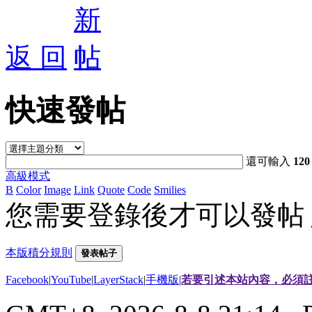
返 回
快速發帖
還可輸入
120
高級模式
B
Color
Image
Link
Quote
Code
Smilies
您需要登錄後才可以發帖
本版積分規則
發表帖子
Facebook
|
YouTube
|
LayerStack
|
手機版
|
若要引述本站內容，必須註