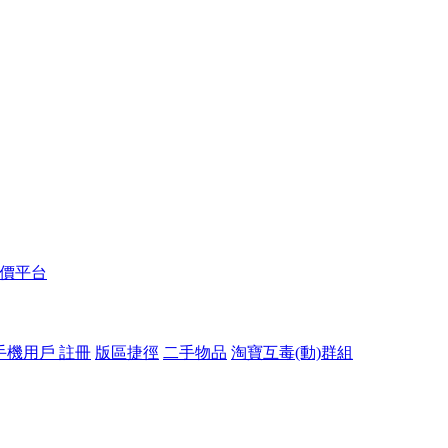
報價平台
手機用戶 註冊
版區捷徑
二手物品
淘寶互毒(動)群組