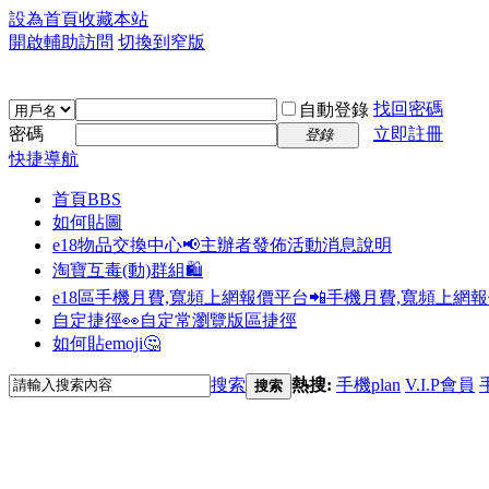
設為首頁
收藏本站
開啟輔助訪問
切換到窄版
找回密碼
自動登錄
密碼
立即註冊
登錄
快捷導航
首頁
BBS
如何貼圖
e18物品交換中心📢
主辦者發佈活動消息說明
淘寶互毒(動)群組🛍️
e18區手機月費,寬頻上網報價平台📲
手機月費,寬頻上網
自定捷徑👀
自定常瀏覽版區捷徑
如何貼emoji🤔
搜索
熱搜:
手機plan
V.I.P會員
搜索