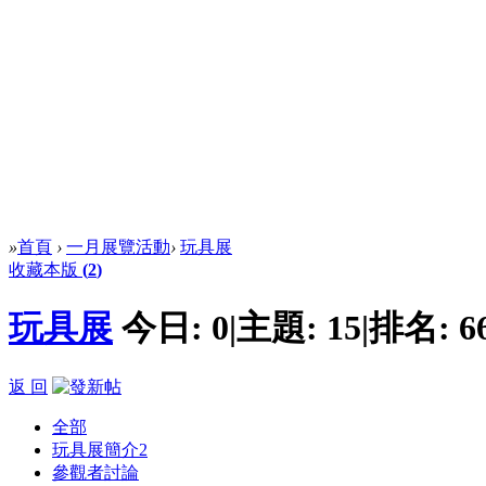
»
首頁
›
一月展覽活動
›
玩具展
收藏本版
(
2
)
玩具展
今日:
0
|
主題:
15
|
排名:
6
返 回
全部
玩具展簡介
2
參觀者討論