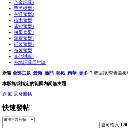
合金玩具
3
手辦模型
1
交通類型
2
積木類型
遙控類型
3
扭蛋盒蛋
1
塑膠類型
1
紙製類型
1
布製類型
其他討論
1
外地玩具展討論
新窗
全部主題
最新
熱門
熱帖
精華
更多
作者
回復/查看
最後
本版塊或指定的範圍內尚無主題
返 回
快速發帖
還可輸入
120