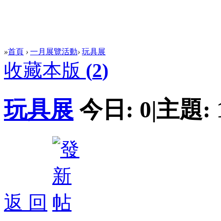
»
首頁
›
一月展覽活動
›
玩具展
收藏本版
(
2
)
玩具展
今日:
0
|
主題:
返 回