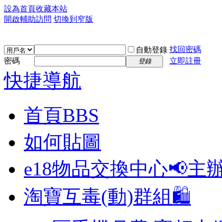
設為首頁
收藏本站
開啟輔助訪問
切換到窄版
找回密碼
自動登錄
密碼
立即註冊
登錄
快捷導航
首頁
BBS
如何貼圖
e18物品交換中心📢
主
淘寶互毒(動)群組🛍️