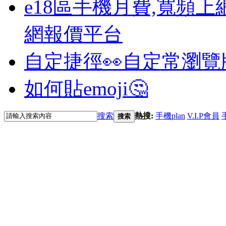
e18區手機月費,寬頻上
網報價平台
自定捷徑👀
自定常瀏覽
如何貼emoji🤔
搜索
熱搜:
手機plan
V.I.P會員
搜索