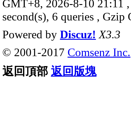
GMT+8, 2026-8-10 21:11
,
second(s), 6 queries , Gzi
Powered by
Discuz!
X3.3
© 2001-2017
Comsenz Inc.
返回頂部
返回版塊