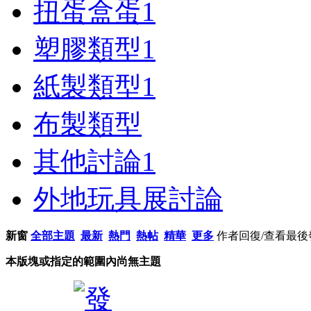
扭蛋盒蛋
1
塑膠類型
1
紙製類型
1
布製類型
其他討論
1
外地玩具展討論
新窗
全部主題
最新
熱門
熱帖
精華
更多
作者
回復/查看
最後
本版塊或指定的範圍內尚無主題