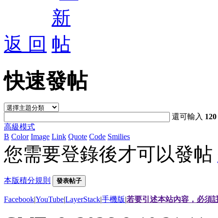
返 回
快速發帖
還可輸入
120
高級模式
B
Color
Image
Link
Quote
Code
Smilies
您需要登錄後才可以發帖
本版積分規則
發表帖子
Facebook
|
YouTube
|
LayerStack
|
手機版
|
若要引述本站內容，必須註