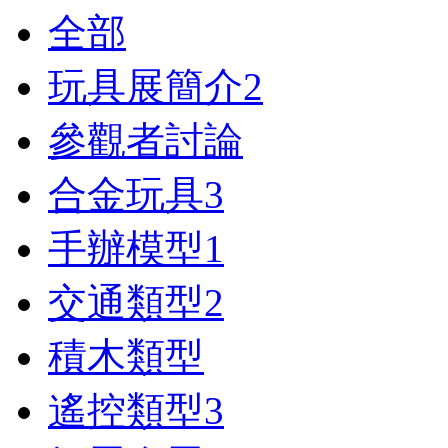
全部
玩具展簡介
2
參觀者討論
合金玩具
3
手辦模型
1
交通類型
2
積木類型
遙控類型
3