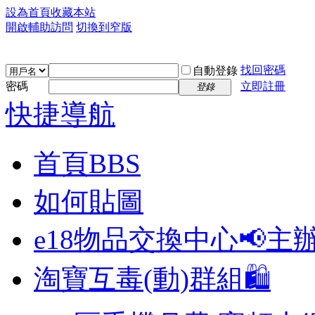
設為首頁
收藏本站
開啟輔助訪問
切換到窄版
找回密碼
自動登錄
密碼
立即註冊
登錄
快捷導航
首頁
BBS
如何貼圖
e18物品交換中心📢
主
淘寶互毒(動)群組🛍️