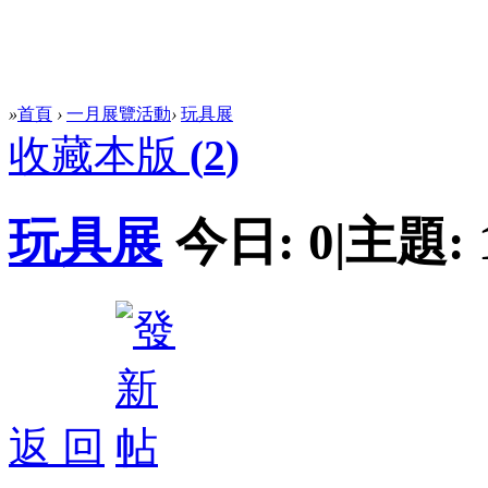
»
首頁
›
一月展覽活動
›
玩具展
收藏本版
(
2
)
玩具展
今日:
0
|
主題:
返 回