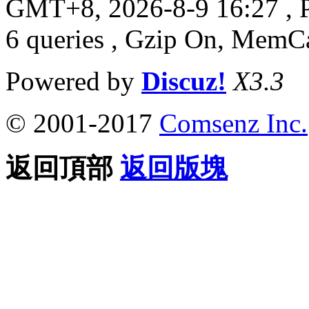
GMT+8, 2026-8-9 16:27
, 
6 queries , Gzip On, MemC
Powered by
Discuz!
X3.3
© 2001-2017
Comsenz Inc.
返回頂部
返回版塊