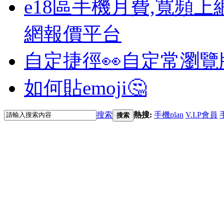
e18區手機月費,寬頻上
網報價平台
自定捷徑👀
自定常瀏覽
如何貼emoji🤔
搜索
熱搜:
手機plan
V.I.P會員
搜索