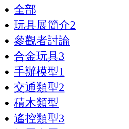
全部
玩具展簡介
2
參觀者討論
合金玩具
3
手辦模型
1
交通類型
2
積木類型
遙控類型
3