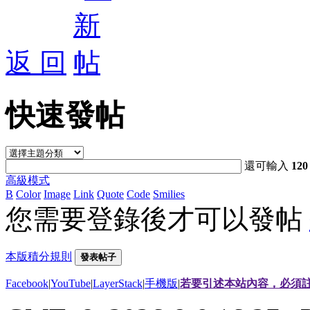
返 回
快速發帖
還可輸入
120
高級模式
B
Color
Image
Link
Quote
Code
Smilies
您需要登錄後才可以發帖
本版積分規則
發表帖子
Facebook
|
YouTube
|
LayerStack
|
手機版
|
若要引述本站內容，必須註