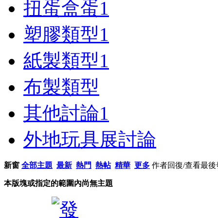
扭蛋盒蛋
1
塑膠類型
1
紙製類型
1
布製類型
其他討論
1
外地玩具展討論
新窗
全部主題
最新
熱門
熱帖
精華
更多
作者
回復/查看
最後
本版塊或指定的範圍內尚無主題