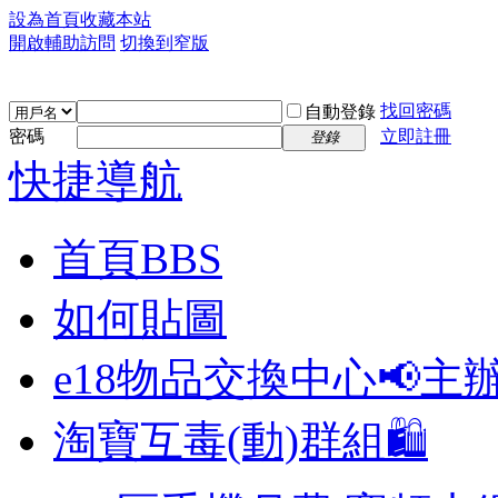
設為首頁
收藏本站
開啟輔助訪問
切換到窄版
找回密碼
自動登錄
密碼
立即註冊
登錄
快捷導航
首頁
BBS
如何貼圖
e18物品交換中心📢
主
淘寶互毒(動)群組🛍️