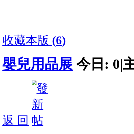
收藏本版
(
6
)
嬰兒用品展
今日:
0
|
返 回