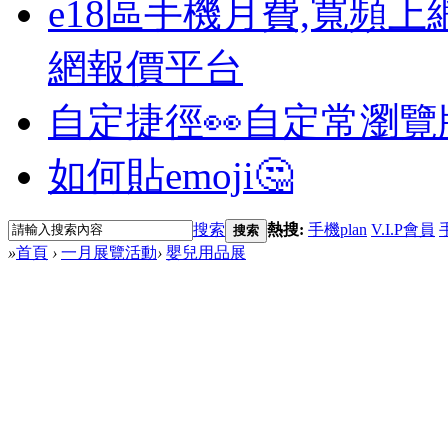
e18區手機月費,寬頻上
網報價平台
自定捷徑👀
自定常瀏覽
如何貼emoji🤔
搜索
熱搜:
手機plan
V.I.P會員
搜索
»
首頁
›
一月展覽活動
›
嬰兒用品展