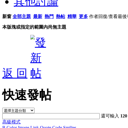
其他討論
新窗
全部主題
最新
熱門
熱帖
精華
更多
作者
回復/查看
最後
本版塊或指定的範圍內尚無主題
返 回
快速發帖
還可輸入
120
高級模式
B
Color
Image
Link
Quote
Code
Smilies