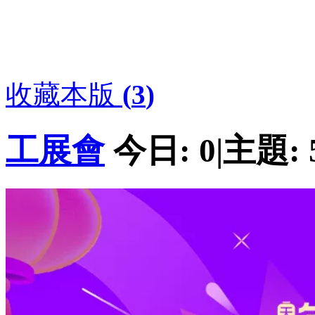
收藏本版
(
3
)
工展會
今日:
0
|
主題: