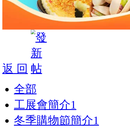
返 回
全部
工展會簡介
1
冬季購物節簡介
1