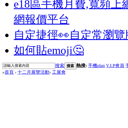
e18區手機月費,寬頻上
網報價平台
自定捷徑👀
自定常瀏覽
如何貼emoji🤔
搜索
熱搜:
手機plan
V.I.P會員
搜索
»
首頁
›
十二月展覽活動
›
工展會