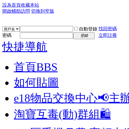
設為首頁
收藏本站
開啟輔助訪問
切換到窄版
找回密碼
自動登錄
密碼
立即註冊
登錄
快捷導航
首頁
BBS
如何貼圖
e18物品交換中心📢
主
淘寶互毒(動)群組🛍️