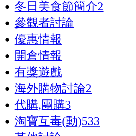
冬日美食節簡介
2
參觀者討論
優惠情報
開倉情報
有獎遊戲
海外購物討論
2
代購,團購
3
淘寶互毒(動)
533