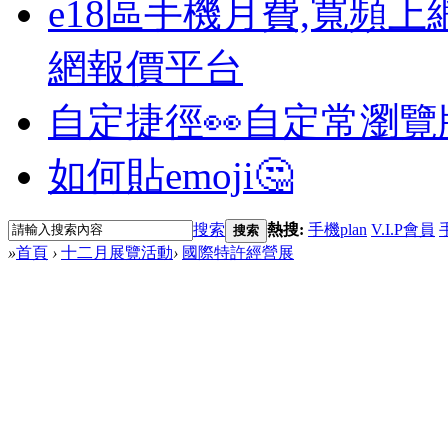
e18區手機月費,寬頻上
網報價平台
自定捷徑👀
自定常瀏覽
如何貼emoji🤔
搜索
熱搜:
手機plan
V.I.P會員
搜索
»
首頁
›
十二月展覽活動
›
國際特許經營展