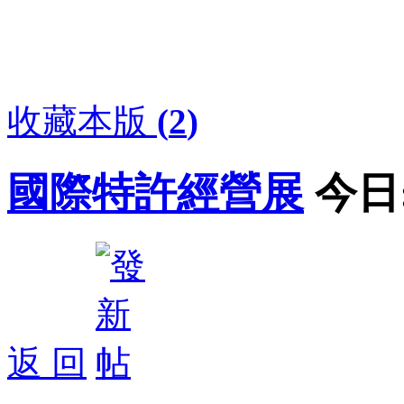
收藏本版
(
2
)
國際特許經營展
今日
返 回