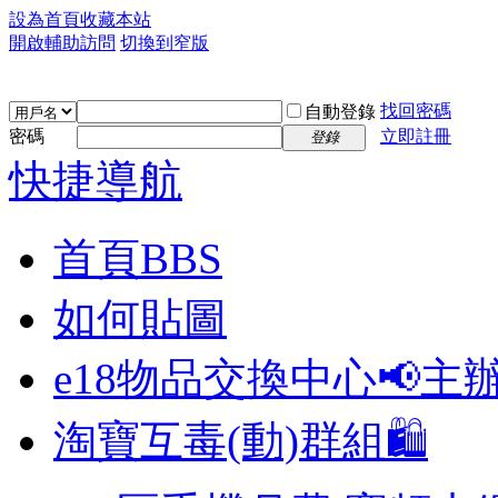
設為首頁
收藏本站
開啟輔助訪問
切換到窄版
找回密碼
自動登錄
密碼
立即註冊
登錄
快捷導航
首頁
BBS
如何貼圖
e18物品交換中心📢
主
淘寶互毒(動)群組🛍️