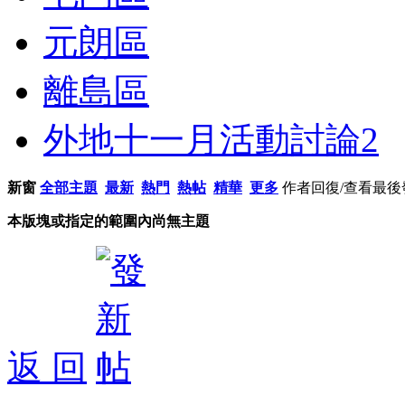
元朗區
離島區
外地十一月活動討論
2
新窗
全部主題
最新
熱門
熱帖
精華
更多
作者
回復/查看
最後
本版塊或指定的範圍內尚無主題
返 回