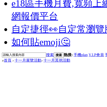
e18區手機月費,寬頻上
網報價平台
自定捷徑👀
自定常瀏覽
如何貼emoji🤔
搜索
熱搜:
手機plan
V.I.P會員
搜索
»
首頁
›
十一月展覽活動
›
十一月其他活動