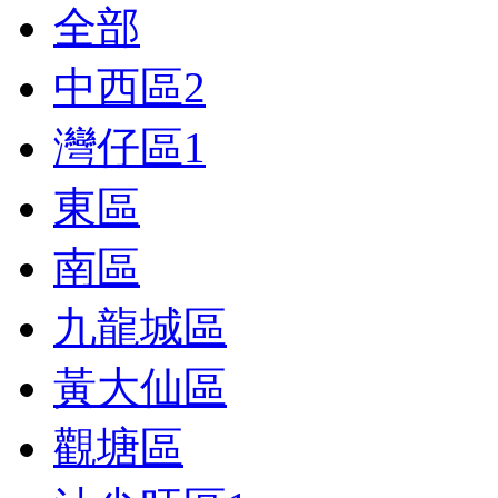
全部
中西區
2
灣仔區
1
東區
南區
九龍城區
黃大仙區
觀塘區