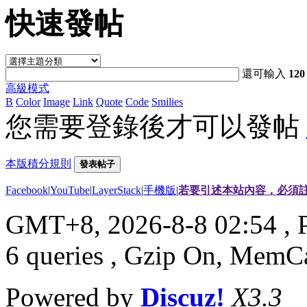
快速發帖
還可輸入
120
高級模式
B
Color
Image
Link
Quote
Code
Smilies
您需要登錄後才可以發帖
本版積分規則
發表帖子
Facebook
|
YouTube
|
LayerStack
|
手機版
|
若要引述本站內容，必須註
GMT+8, 2026-8-8 02:54
, 
6 queries , Gzip On, MemC
Powered by
Discuz!
X3.3