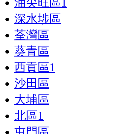
油尖旺區
1
深水埗區
荃灣區
葵青區
西貢區
1
沙田區
大埔區
北區
1
屯門區