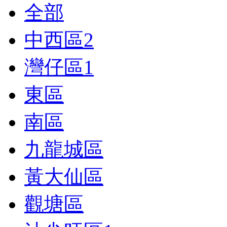
全部
中西區
2
灣仔區
1
東區
南區
九龍城區
黃大仙區
觀塘區