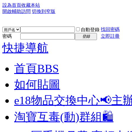
設為首頁
收藏本站
開啟輔助訪問
切換到窄版
找回密碼
自動登錄
密碼
立即註冊
登錄
快捷導航
首頁
BBS
如何貼圖
e18物品交換中心📢
主
淘寶互毒(動)群組🛍️