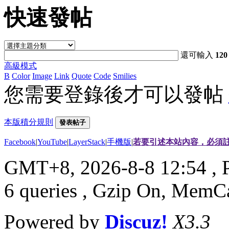
快速發帖
還可輸入
120
高級模式
B
Color
Image
Link
Quote
Code
Smilies
您需要登錄後才可以發帖
本版積分規則
發表帖子
Facebook
|
YouTube
|
LayerStack
|
手機版
|
若要引述本站內容，必須註
GMT+8, 2026-8-8 12:54
, 
6 queries , Gzip On, MemC
Powered by
Discuz!
X3.3