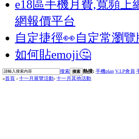
e18區手機月費,寬頻上
網報價平台
自定捷徑👀
自定常瀏覽
如何貼emoji🤔
搜索
熱搜:
手機plan
V.I.P會員
搜索
»
首頁
›
十一月展覽活動
›
十一月其他活動