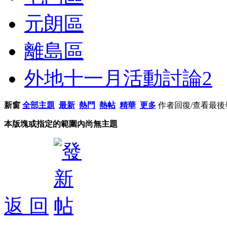
元朗區
離島區
外地十一月活動討論
2
新窗
全部主題
最新
熱門
熱帖
精華
更多
作者
回復/查看
最後
本版塊或指定的範圍內尚無主題
返 回