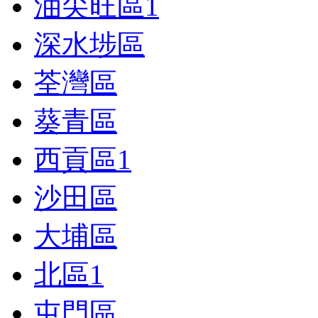
油尖旺區
1
深水埗區
荃灣區
葵青區
西貢區
1
沙田區
大埔區
北區
1
屯門區