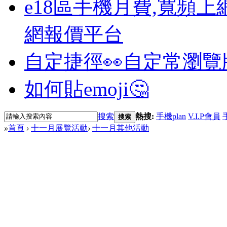
e18區手機月費,寬頻上
網報價平台
自定捷徑👀
自定常瀏覽
如何貼emoji🤔
搜索
熱搜:
手機plan
V.I.P會員
搜索
»
首頁
›
十一月展覽活動
›
十一月其他活動