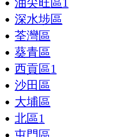
油尖旺區
1
深水埗區
荃灣區
葵青區
西貢區
1
沙田區
大埔區
北區
1
屯門區