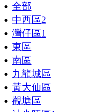
全部
中西區
2
灣仔區
1
東區
南區
九龍城區
黃大仙區
觀塘區