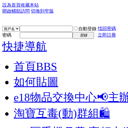
設為首頁
收藏本站
開啟輔助訪問
切換到窄版
找回密碼
自動登錄
密碼
立即註冊
登錄
快捷導航
首頁
BBS
如何貼圖
e18物品交換中心📢
主
淘寶互毒(動)群組🛍️