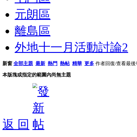
元朗區
離島區
外地十一月活動討論
2
新窗
全部主題
最新
熱門
熱帖
精華
更多
作者
回復/查看
最後
本版塊或指定的範圍內尚無主題
返 回