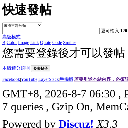
快速發帖
還可輸入
120
高級模式
B
Color
Image
Link
Quote
Code
Smilies
您需要登錄後才可以發帖
本版積分規則
發表帖子
Facebook
|
YouTube
|
LayerStack
|
手機版
|
若要引述本站內容，必須註
GMT+8, 2026-8-7 06:30
, 
7 queries , Gzip On, MemC
Powered by
Discuz!
X3.3