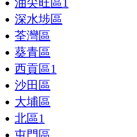
油尖旺區
1
深水埗區
荃灣區
葵青區
西貢區
1
沙田區
大埔區
北區
1
屯門區