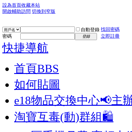
設為首頁
收藏本站
開啟輔助訪問
切換到窄版
找回密碼
自動登錄
密碼
立即註冊
登錄
快捷導航
首頁
BBS
如何貼圖
e18物品交換中心📢
主
淘寶互毒(動)群組🛍️