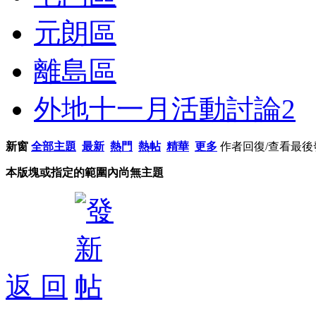
元朗區
離島區
外地十一月活動討論
2
新窗
全部主題
最新
熱門
熱帖
精華
更多
作者
回復/查看
最後
本版塊或指定的範圍內尚無主題
返 回