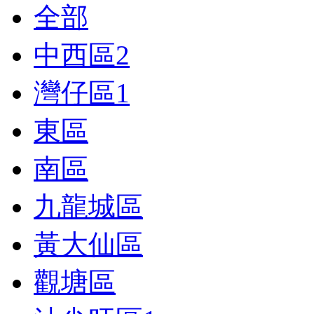
全部
中西區
2
灣仔區
1
東區
南區
九龍城區
黃大仙區
觀塘區