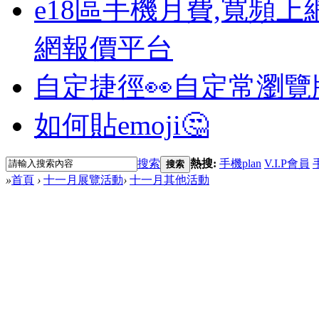
e18區手機月費,寬頻上
網報價平台
自定捷徑👀
自定常瀏覽
如何貼emoji🤔
搜索
熱搜:
手機plan
V.I.P會員
搜索
»
首頁
›
十一月展覽活動
›
十一月其他活動