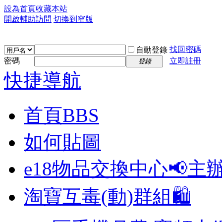
設為首頁
收藏本站
開啟輔助訪問
切換到窄版
找回密碼
自動登錄
密碼
立即註冊
登錄
快捷導航
首頁
BBS
如何貼圖
e18物品交換中心📢
主
淘寶互毒(動)群組🛍️