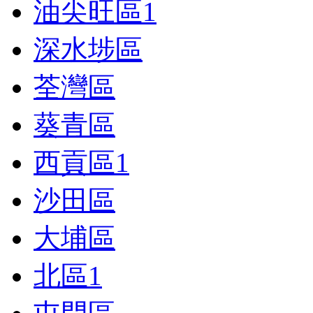
油尖旺區
1
深水埗區
荃灣區
葵青區
西貢區
1
沙田區
大埔區
北區
1