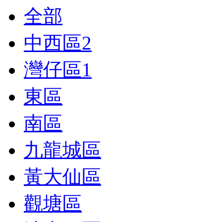
全部
中西區
2
灣仔區
1
東區
南區
九龍城區
黃大仙區
觀塘區