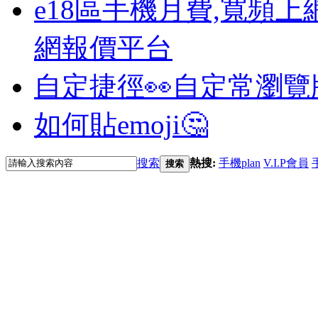
e18區手機月費,寬頻上
網報價平台
自定捷徑👀
自定常瀏覽
如何貼emoji🤔
搜索
熱搜:
手機plan
V.I.P會員
搜索