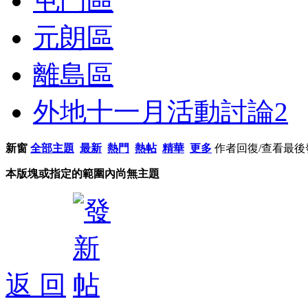
屯門區
元朗區
離島區
外地十一月活動討論
2
新窗
全部主題
最新
熱門
熱帖
精華
更多
作者
回復/查看
最後
本版塊或指定的範圍內尚無主題
返 回