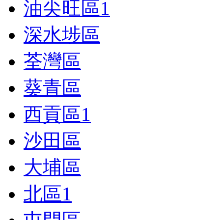
油尖旺區
1
深水埗區
荃灣區
葵青區
西貢區
1
沙田區
大埔區
北區
1