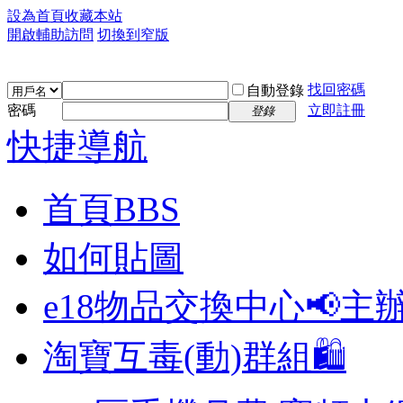
設為首頁
收藏本站
開啟輔助訪問
切換到窄版
找回密碼
自動登錄
密碼
立即註冊
登錄
快捷導航
首頁
BBS
如何貼圖
e18物品交換中心📢
主
淘寶互毒(動)群組🛍️