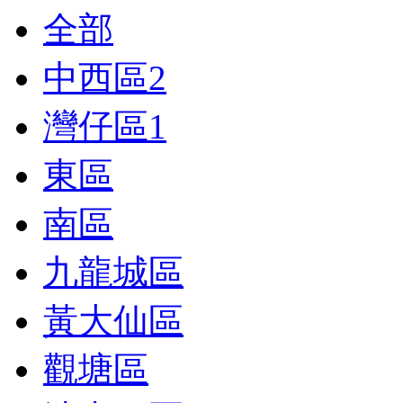
全部
中西區
2
灣仔區
1
東區
南區
九龍城區
黃大仙區
觀塘區