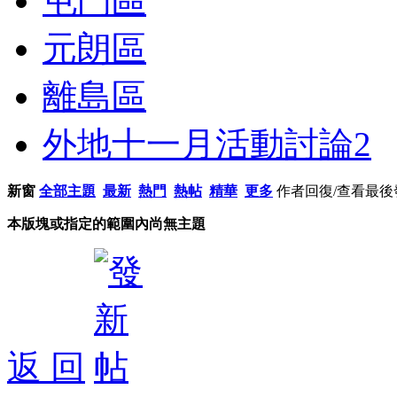
屯門區
元朗區
離島區
外地十一月活動討論
2
新窗
全部主題
最新
熱門
熱帖
精華
更多
作者
回復/查看
最後
本版塊或指定的範圍內尚無主題
返 回