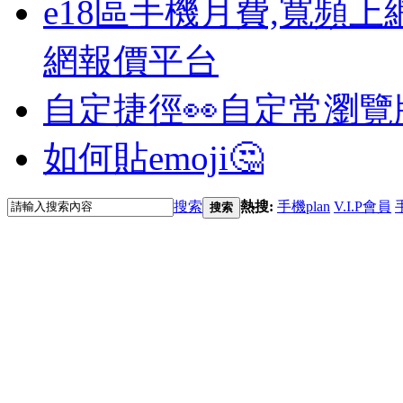
e18區手機月費,寬頻上
網報價平台
自定捷徑👀
自定常瀏覽
如何貼emoji🤔
搜索
熱搜:
手機plan
V.I.P會員
搜索