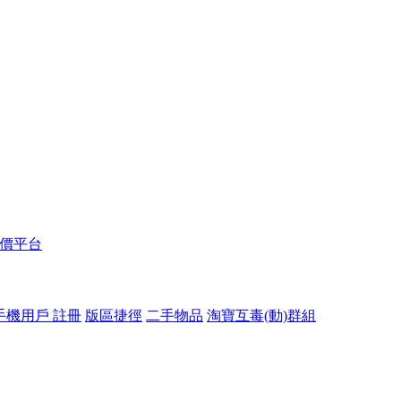
報價平台
手機用戶 註冊
版區捷徑
二手物品
淘寶互毒(動)群組