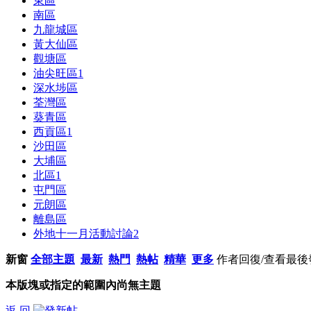
東區
南區
九龍城區
黃大仙區
觀塘區
油尖旺區
1
深水埗區
荃灣區
葵青區
西貢區
1
沙田區
大埔區
北區
1
屯門區
元朗區
離島區
外地十一月活動討論
2
新窗
全部主題
最新
熱門
熱帖
精華
更多
作者
回復/查看
最後
本版塊或指定的範圍內尚無主題
返 回