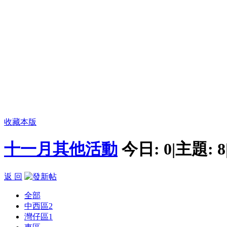
收藏本版
十一月其他活動
今日:
0
|
主題:
8
返 回
全部
中西區
2
灣仔區
1