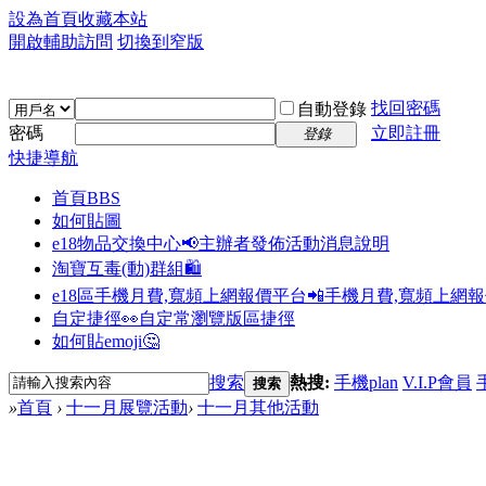
設為首頁
收藏本站
開啟輔助訪問
切換到窄版
找回密碼
自動登錄
密碼
立即註冊
登錄
快捷導航
首頁
BBS
如何貼圖
e18物品交換中心📢
主辦者發佈活動消息說明
淘寶互毒(動)群組🛍️
e18區手機月費,寬頻上網報價平台📲
手機月費,寬頻上網
自定捷徑👀
自定常瀏覽版區捷徑
如何貼emoji🤔
搜索
熱搜:
手機plan
V.I.P會員
搜索
»
首頁
›
十一月展覽活動
›
十一月其他活動