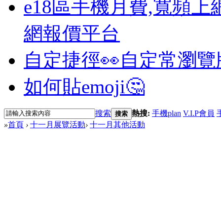
e18區手機月費,寬頻上
網報價平台
自定捷徑👀
自定常瀏覽
如何貼emoji🤔
搜索
熱搜:
手機plan
V.I.P會員
搜索
»
首頁
›
十一月展覽活動
›
十一月其他活動