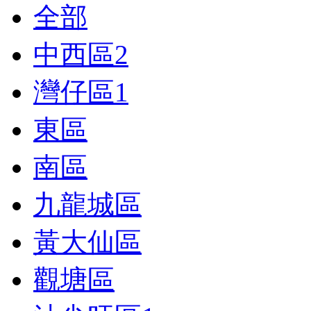
全部
中西區
2
灣仔區
1
東區
南區
九龍城區
黃大仙區
觀塘區