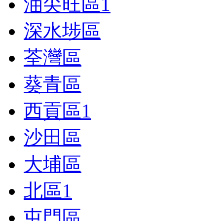
油尖旺區
1
深水埗區
荃灣區
葵青區
西貢區
1
沙田區
大埔區
北區
1
屯門區