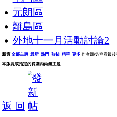
元朗區
離島區
外地十一月活動討論
2
新窗
全部主題
最新
熱門
熱帖
精華
更多
作者
回復/查看
最後
本版塊或指定的範圍內尚無主題
返 回