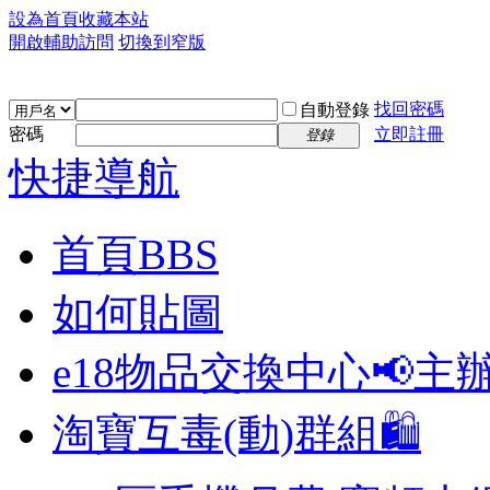
設為首頁
收藏本站
開啟輔助訪問
切換到窄版
找回密碼
自動登錄
密碼
立即註冊
登錄
快捷導航
首頁
BBS
如何貼圖
e18物品交換中心📢
主
淘寶互毒(動)群組🛍️