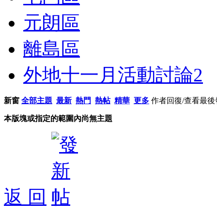
元朗區
離島區
外地十一月活動討論
2
新窗
全部主題
最新
熱門
熱帖
精華
更多
作者
回復/查看
最後
本版塊或指定的範圍內尚無主題
返 回