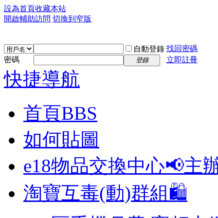
設為首頁
收藏本站
開啟輔助訪問
切換到窄版
找回密碼
自動登錄
密碼
立即註冊
登錄
快捷導航
首頁
BBS
如何貼圖
e18物品交換中心📢
主
淘寶互毒(動)群組🛍️