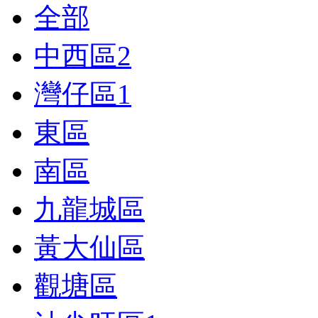
全部
中西區
2
灣仔區
1
東區
南區
九龍城區
黃大仙區
觀塘區