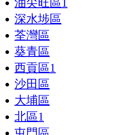
油尖旺區
1
深水埗區
荃灣區
葵青區
西貢區
1
沙田區
大埔區
北區
1
屯門區