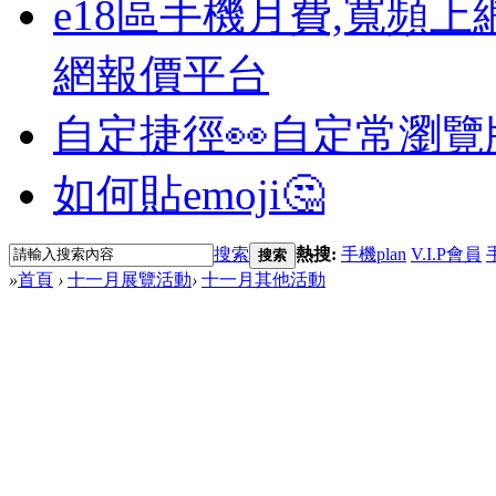
e18區手機月費,寬頻上
網報價平台
自定捷徑👀
自定常瀏覽
如何貼emoji🤔
搜索
熱搜:
手機plan
V.I.P會員
搜索
»
首頁
›
十一月展覽活動
›
十一月其他活動