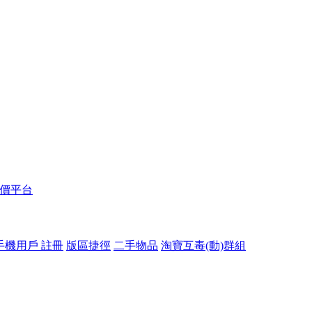
報價平台
手機用戶 註冊
版區捷徑
二手物品
淘寶互毒(動)群組