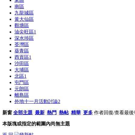
東區
南區
九龍城區
黃大仙區
觀塘區
油尖旺區
1
深水埗區
荃灣區
葵青區
西貢區
1
沙田區
大埔區
北區
1
屯門區
元朗區
離島區
外地十一月活動討論
2
新窗
全部主題
最新
熱門
熱帖
精華
更多
作者
回復/查看
最後
本版塊或指定的範圍內尚無主題
返 回