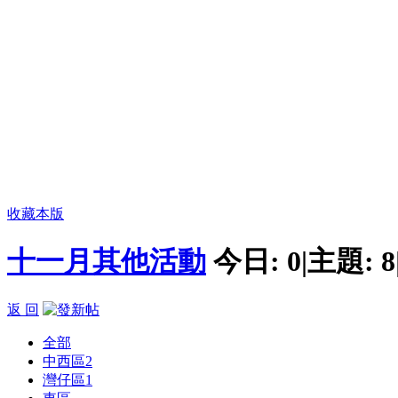
收藏本版
十一月其他活動
今日:
0
|
主題:
8
返 回
全部
中西區
2
灣仔區
1