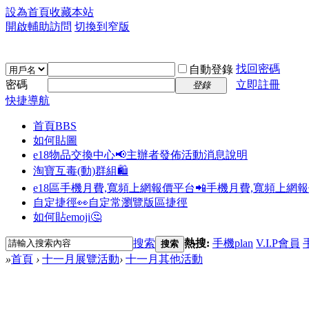
設為首頁
收藏本站
開啟輔助訪問
切換到窄版
找回密碼
自動登錄
密碼
立即註冊
登錄
快捷導航
首頁
BBS
如何貼圖
e18物品交換中心📢
主辦者發佈活動消息說明
淘寶互毒(動)群組🛍️
e18區手機月費,寬頻上網報價平台📲
手機月費,寬頻上網
自定捷徑👀
自定常瀏覽版區捷徑
如何貼emoji🤔
搜索
熱搜:
手機plan
V.I.P會員
搜索
»
首頁
›
十一月展覽活動
›
十一月其他活動